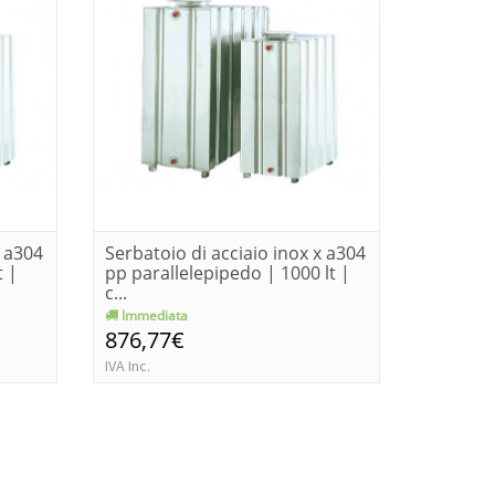
x a304
Serbatoio di acciaio inox x a304
Serbatoi
t |
pp parallelepipedo | 1000 lt |
pp paral
c...
c...
Immediata
Consegn
876,77€
1.445,
IVA Inc.
IVA Inc.