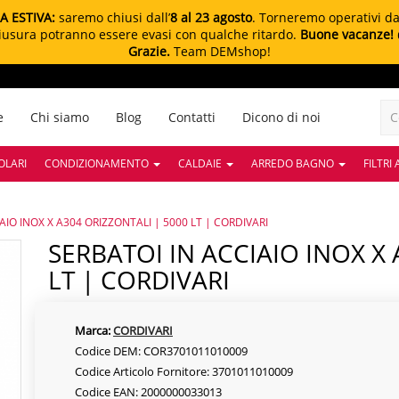
A ESTIVA:
saremo chiusi dall’
8 al 23 agosto
. Torneremo operativi d
chiusura potranno essere evasi con qualche ritardo.
Buone vacanze!
Grazie.
Team DEMshop!
e
Chi siamo
Blog
Contatti
Dicono di noi
OLARI
CONDIZIONAMENTO
CALDAIE
ARREDO BAGNO
FILTRI
AIO INOX X A304 ORIZZONTALI | 5000 LT | CORDIVARI
SERBATOI IN ACCIAIO INOX X A304 ORIZZONTALI | 5000
LT | CORDIVARI
Marca:
CORDIVARI
Codice DEM: COR3701011010009
Codice Articolo Fornitore: 3701011010009
Codice EAN: 2000000033013