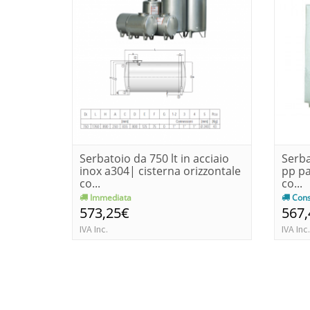
Serbatoio da 750 lt in acciaio
Serba
inox a304| cisterna orizzontale
pp pa
co...
co...
Immediata
Cons
573,25€
567
IVA Inc.
IVA Inc.