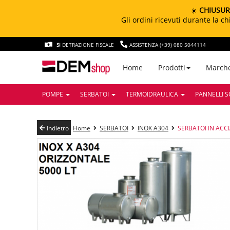
☀️
CHIUSUR
Gli ordini ricevuti durante la 
SI
DETRAZIONE FISCALE
ASSISTENZA (+39) 080 5044114
March
Home
Prodotti
POMPE
SERBATOI
TERMOIDRAULICA
PANNELLI S
Indietro
Home
SERBATOI
INOX A304
SERBATOI IN ACCI