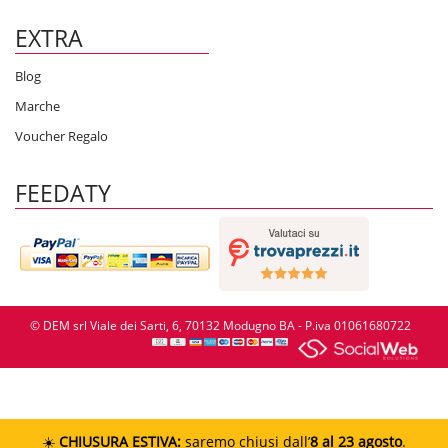
EXTRA
Blog
Marche
Voucher Regalo
FEEDATY
© DEM srl Viale dei Sarti, 6, 70132 Modugno BA - P.iva 01061680722
☀️
CHIUSURA ESTIVA:
saremo chiusi dall’
8 al 23 agosto
.