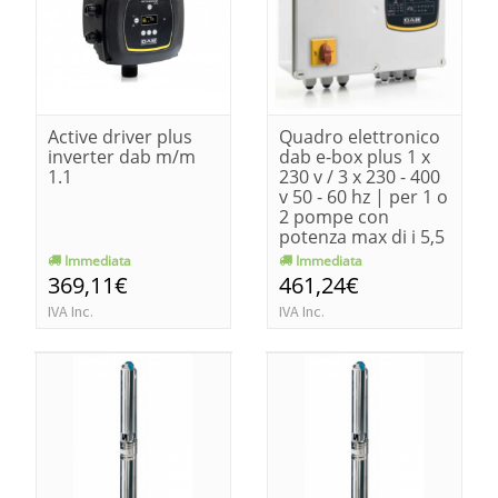
Active driver plus
Quadro elettronico
inverter dab m/m
dab e-box plus 1 x
1.1
230 v / 3 x 230 - 400
v 50 - 60 hz | per 1 o
2 pompe con
potenza max di i 5,5
kw
Immediata
Immediata
369,11€
461,24€
IVA Inc.
IVA Inc.