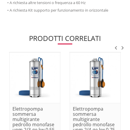
• A richiesta altre tensioni o frequenza a 60 Hz
• A richiesta Kit supporto per funzionamento in orizzontale
PRODOTTI CORRELATI
Elettropompa
Elettropompa
sommersa
sommersa
multigirante
multigirante
pedrollo monofase
pedrollo monofase
upm 2/3-ge kw 0.55-
upm 2/4-ge kw 0.75-