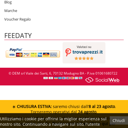
Blog
Marche
Voucher Regalo
FEEDATY
© DEM srl Viale dei Sarti, 6, 70132 Modugno BA - P.iva 01061680722
☀️
CHIUSURA ESTIVA:
saremo chiusi dall’
8 al 23 agosto
.
Torneremo operativi dal
24 agosto
.
Gli ordini ricevuti durante la chiusura potranno essere evasi
Utilizziamo i cookie per offrirvi la miglior esperienza sul
Chiudi
con qualche ritardo.
Buone vacanze!
👉 Clicca qui per
nostro sito. Continuando a navigare sul sito, l'utente