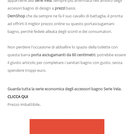
appartiene alla
serie Vela
, sempre più affermata nell'ambito degli
accesori bagno di design a
prezzi
bassi.
DemShop
che da sempre ne fa il suo cavallo di battaglia, è pronta
ad offrirti il miglior prezzo online su questo portasciugamani
bagno, perchè fedele alleata degli sconti e dei consumatori.
Non perdere l'occasione di abballire lo spazio della toilette con
questa barra
porta asciugamanti da 60 centimetri
, potrebbe essere
il giusto articolo per completare i sanitari bagno con gusto, senza
spendere troppi euro.
Guarda tutta la serie economica degli accessori bagno Serie Vela.
CLICCA QUI
Prezzo
imbattibile
.