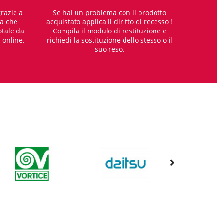
razie a
Se hai un problema con il prodotto
za che
acquistato applica il diritto di recesso !
otale da
Compila il modulo di restituzione e
i online.
richiedi la sostituzione dello stesso o il
suo reso.