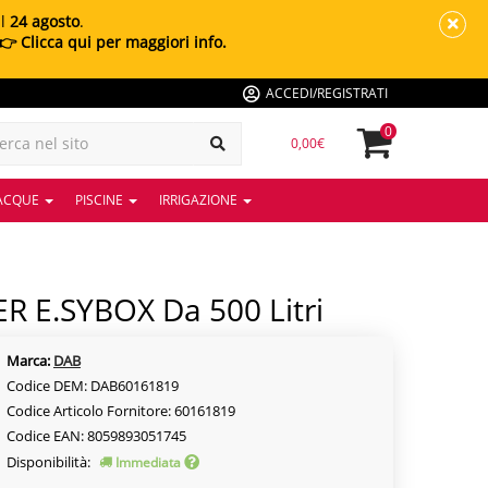
al
24 agosto
.
👉 Clicca qui per maggiori info.
ACCEDI/REGISTRATI
0
0,00€
 ACQUE
PISCINE
IRRIGAZIONE
R E.SYBOX Da 500 Litri
Marca:
DAB
Codice DEM: DAB60161819
Codice Articolo Fornitore: 60161819
Codice EAN: 8059893051745
Disponibilità:
Immediata