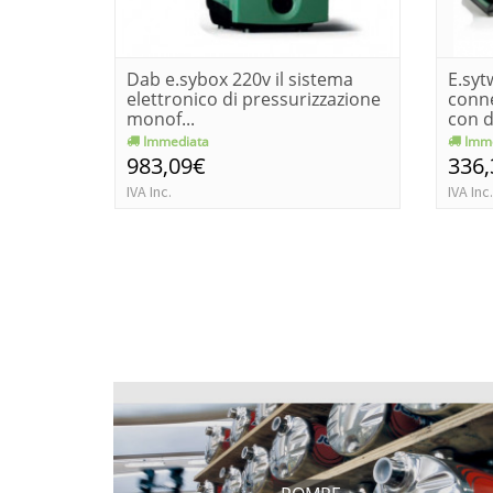
Dab e.sybox 220v il sistema
E.syt
elettronico di pressurizzazione
conne
monof...
con d
Immediata
Imme
983,09€
336
IVA Inc.
IVA Inc.