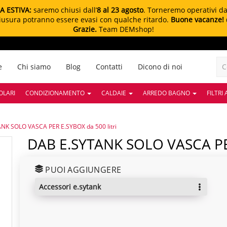
A ESTIVA:
saremo chiusi dall’
8 al 23 agosto
. Torneremo operativi d
chiusura potranno essere evasi con qualche ritardo.
Buone vacanze!
Grazie.
Team DEMshop!
e
Chi siamo
Blog
Contatti
Dicono di noi
OLARI
CONDIZIONAMENTO
CALDAIE
ARREDO BAGNO
FILTRI
NK SOLO VASCA PER E.SYBOX da 500 litri
DAB E.SYTANK SOLO VASCA PE
PUOI AGGIUNGERE
accessori e.sytank