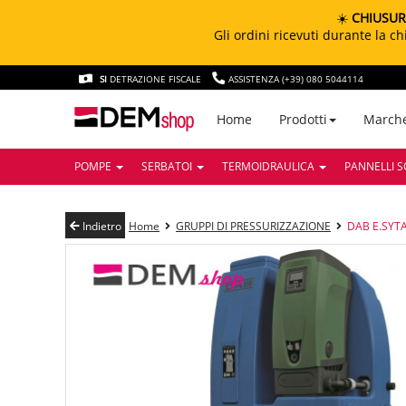
☀️
CHIUSUR
Gli ordini ricevuti durante la 
SI
DETRAZIONE FISCALE
ASSISTENZA (+39) 080 5044114
March
Home
Prodotti
POMPE
SERBATOI
TERMOIDRAULICA
PANNELLI S
Indietro
Home
GRUPPI DI PRESSURIZZAZIONE
DAB E.SYTA