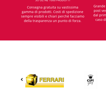
SU OLTRE 1000 PRODOTTI
Grande e
Consegna gratuita su vastissima
post ven
gamma di prodotti. Costi di spedizione
dal prim
sempre visibili e chiari perchè facciamo
caso d
della trasparenza un punto di forza.