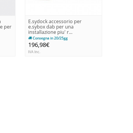
n
E.sydock accessorio per
E.sywall 
e per
e.sybox dab per una
assorbi
installazione piu' r...
dab e....
Consegna in 20/25gg
Immedia
196,98€
52,73€
IVA Inc.
IVA Inc.