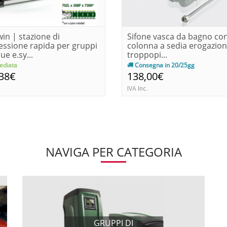
win | stazione di
Sifone vasca da bagno co
ssione rapida per gruppi
colonna a sedia erogazion
ue e.sy...
troppopi...
diata
Consegna in 20/25gg
,38€
138,00€
IVA Inc.
NAVIGA PER CATEGORIA
GRUPPI DI