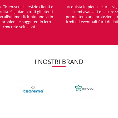
fficienza nel servizio clienti e
Acquista in piena sicurezza g
dita. Seguiamo tutti gli utenti
sistemi avanzati di sicurez
o all'ultimo click, aiutandoli in
permettono una protezione t
i problemi e suggerendo loro
frodi ed eventuali furti di dat
concrete soluzioni.
I NOSTRI BRAND