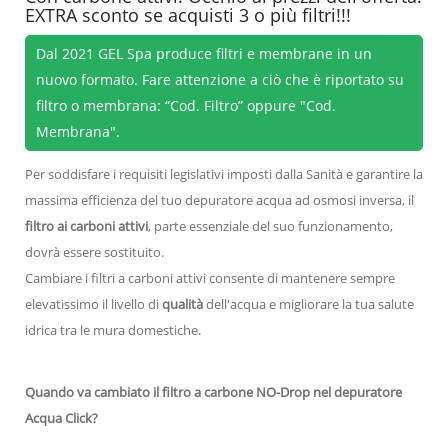
EXTRA sconto se acquisti 3 o più filtri!!!
Dal 2021 GEL Spa produce filtri e membrane in un
nuovo formato. Fare attenzione a ciò che è riportato su
filtro o membrana: “Cod. Filtro” oppure "Cod.
Membrana".
Per soddisfare i requisiti legislativi imposti dalla Sanità e garantire la
massima efficienza del tuo depuratore acqua ad osmosi inversa, il
filtro ai carboni attivi
, parte essenziale del suo funzionamento,
dovrà essere sostituito.
Cambiare i filtri a carboni attivi consente di mantenere sempre
elevatissimo il livello di
qualità
dell'acqua e migliorare la tua salute
idrica tra le mura domestiche.
Quando va cambiato il filtro a carbone NO-Drop nel depuratore
Acqua Click?