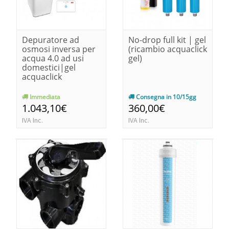
Depuratore ad
No-drop full kit | gel
osmosi inversa per
(ricambio acquaclick
acqua 4.0 ad usi
gel)
domestici|gel
acquaclick
Immediata
Consegna in 10/15gg
1.043,10€
360,00€
IVA Inc.
IVA Inc.