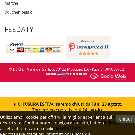
Marche
Voucher Regalo
FEEDATY
© DEM srl Viale dei Sarti, 6, 70132 Modugno BA - P.iva 01061680722
☀️
CHIUSURA ESTIVA:
saremo chiusi dall’
8 al 23 agosto
.
Torneremo operativi dal
24 agosto
.
Gli ordini ricevuti durante la chiusura potranno essere evasi
Utilizziamo i cookie per offrirvi la miglior esperienza sul
Chiudi
con qualche ritardo.
Buone vacanze!
👉 Clicca qui per
nostro sito. Continuando a navigare sul sito, l'utente
maggiori info.
accetta di utilizzare i cookie.
Per ottenere maggiori informazioni
Clicca qui
Grazie.
Team DEMshop!