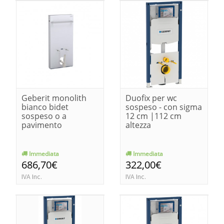
Geberit monolith
Duofix per wc
bianco bidet
sospeso - con sigma
sospeso o a
12 cm |112 cm
pavimento
altezza
Immediata
Immediata
686,70€
322,00€
IVA Inc.
IVA Inc.