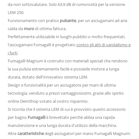
da non sottovalutare. Solo 63,9 dB di rumorosità per la versione
LEM 250.
Funzionamento con pratico
pulsante
, per un asciugamani ad aria
calda da
muro
di ottima fattura.
Perfettamente utilizzabile in luoghi pubblici o molto frequentati,
l'asciugamani Fumagalli è progettato
contro gli atti di vandalismo e
i furti
.
Fumagalli Magnum è costruito con materiali speciali che rendono
la sua pulizia estremamente facile e possiede motore a lunga
durata, dotato dell'innovativo sistema LEM.
Design e funzionalità per un asciugatore per mani di ultima
tecnologia, venduto a prezzi vantaggiosissimi, grazie allo spirito
online DemShop votato al vostro risparmio.
Si ricorda che il sistema LEM di cui è provvisto questo accessorio
per bagno
Fumagalli
è brevettato perchè abbia una rapida
manutenzione e una lunga durata d'utilizzo della macchina.
Altre
caratteristiche
degli asciugatori per mano Fumagalli Magnum: