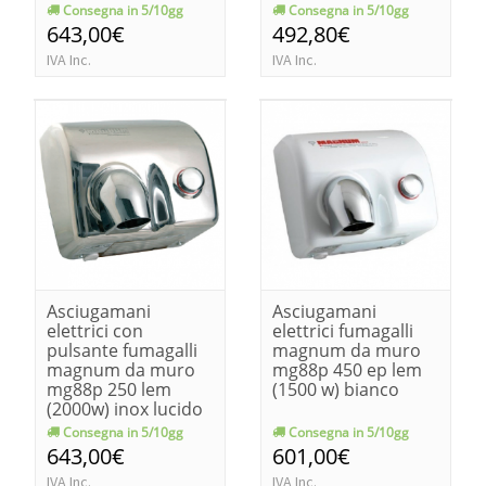
Consegna in 5/10gg
Consegna in 5/10gg
643,00€
492,80€
IVA Inc.
IVA Inc.
Asciugamani
Asciugamani
elettrici con
elettrici fumagalli
pulsante fumagalli
magnum da muro
magnum da muro
mg88p 450 ep lem
mg88p 250 lem
(1500 w) bianco
(2000w) inox lucido
Consegna in 5/10gg
Consegna in 5/10gg
643,00€
601,00€
IVA Inc.
IVA Inc.