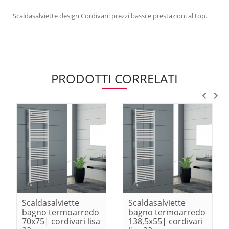
Scaldasalviette design Cordivari: prezzi bassi e prestazioni al top
.
PRODOTTI CORRELATI
Scaldasalviette
Scaldasalviette
bagno termoarredo
bagno termoarredo
70x75| cordivari lisa
138,5x55| cordivari