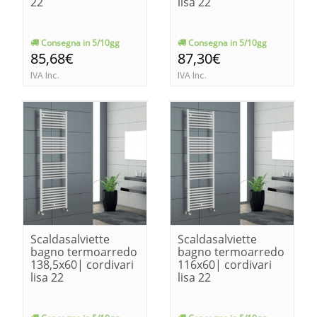
22
lisa 22
Consegna in 5/10gg
Consegna in 5/10gg
85,68€
87,30€
IVA Inc.
IVA Inc.
Scaldasalviette
Scaldasalviette
bagno termoarredo
bagno termoarredo
138,5x60| cordivari
116x60| cordivari
lisa 22
lisa 22