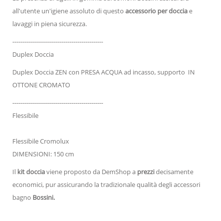
all'utente un'igiene assoluto di questo
accessorio per doccia
e
lavaggi in piena sicurezza.
----------------------------------------------
Duplex Doccia
Duplex Doccia ZEN con PRESA ACQUA ad incasso, supporto IN
OTTONE CROMATO
----------------------------------------------
Flessibile
Flessibile Cromolux
DIMENSIONI: 150 cm
Il
kit
d
occia
viene proposto da DemShop a
prezzi
decisamente
economici, pur assicurando la tradizionale qualità degli accessori
bagno
Bossini.