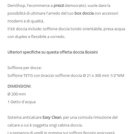
DemShop, l'ecommerce a
prezzi
democratici, vuole dare la
possibilità di ultimare l'arredo del tuo
box doccia
con accessori
moderni e di qualità.
Il kit doccia include: soffione doccia tondo orientabile, presa acqua
con duplex e flessibile a corredo.
Ulteriori specifiche su questa offerta doccia Bossini
Soffione per docce:
Soffione
TETIS con braccio soffione doccia Ø 21 x 300 mm 1/2”MM
DIMENSIONI
:
Ø
200 mm
1 Getto d'acqua
Sistema anticalcare
Easy Clean
, per una comoda rimozione del
calcare a cui è soggetta ongi cabina doccia.
La presenza di ugelli in gomma sui soffioni Bossini assicurerà