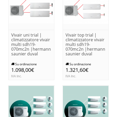
Vivair uni trial |
Vivair top trial |
climatizzatore vivair
climatizzatore vivair
multi sdh19-
multi sdh19-
070mc2n |hermann
070mc2n |hermann
saunier duval
saunier duval
Su ordinazione
Su ordinazione
1.098,00€
1.321,60€
IVA Inc.
IVA Inc.