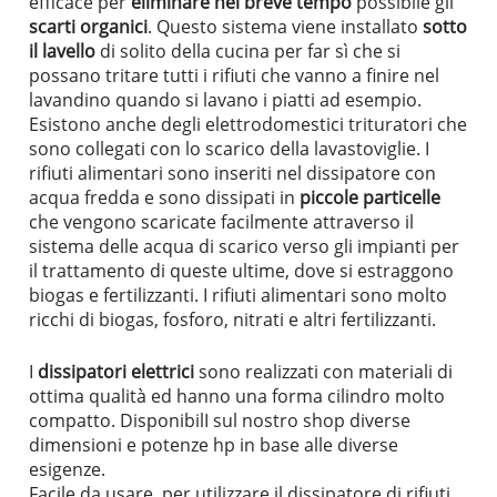
efficace per
eliminare nel breve tempo
possibile gli
scarti organici
. Questo
sistema viene installato
sotto
il lavello
di solito della cucina per far sì che si
possano tritare tutti i rifiuti che vanno a finire nel
lavandino quando si lavano i piatti ad esempio.
Esistono anche degli elettrodomestici trituratori che
sono collegati con lo scarico della lavastoviglie.
I
rifiuti alimentari sono inseriti nel dissipatore con
acqua fredda e sono dissipati in
piccole particelle
che vengono scaricate facilmente attraverso il
sistema delle acqua di scarico verso gli impianti per
il trattamento di queste ultime, dove si estraggono
biogas e fertilizzanti.
I rifiuti alimentari sono molto
ricchi di biogas, fosforo, nitrati e altri fertilizzanti.
I
dissipatori elettrici
sono realizzati con materiali di
ottima qualità ed hanno una forma cilindro molto
compatto. DisponibilI sul nostro shop diverse
dimensioni e potenze hp in base alle diverse
esigenze.
Facile da usare, per utilizzare il dissipatore di rifiuti