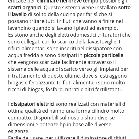
efficace per
eliminare nel breve tempo
possibile gli
scarti organici
. Questo
sistema viene installato
sotto
il lavello
di solito della cucina per far sì che si
possano tritare tutti i rifiuti che vanno a finire nel
lavandino quando si lavano i piatti ad esempio.
Esistono anche degli elettrodomestici trituratori che
sono collegati con lo scarico della lavastoviglie.
I
rifiuti alimentari sono inseriti nel dissipatore con
acqua fredda e sono dissipati in
piccole particelle
che vengono scaricate facilmente attraverso il
sistema delle acqua di scarico verso gli impianti per
il trattamento di queste ultime, dove si estraggono
biogas e fertilizzanti.
I rifiuti alimentari sono molto
ricchi di biogas, fosforo, nitrati e altri fertilizzanti.
I
dissipatori elettrici
sono realizzati con materiali di
ottima qualità ed hanno una forma cilindro molto
compatto. DisponibilI sul nostro shop diverse
dimensioni e potenze hp in base alle diverse
esigenze.
Facile da usare, per utilizzare il dissipatore di rifiuti