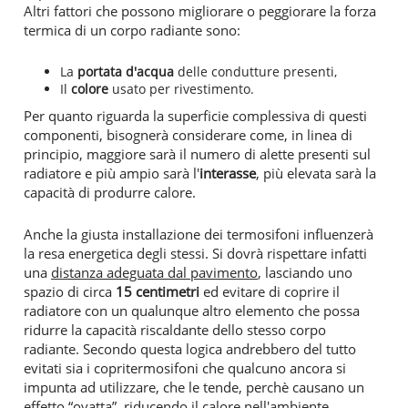
Altri fattori che possono migliorare o peggiorare la forza
termica di un corpo radiante sono:
La
portata d'acqua
delle condutture presenti,
Il
colore
usato per rivestimento.
Per quanto riguarda la superficie complessiva di questi
componenti, bisognerà considerare come, in linea di
principio, maggiore sarà il numero di alette presenti sul
radiatore e più ampio sarà l'
interasse
, più elevata sarà la
capacità di produrre calore.
Anche la giusta installazione dei termosifoni influenzerà
la resa energetica degli stessi. Si dovrà rispettare infatti
una
distanza adeguata dal pavimento
, lasciando uno
spazio di circa
15 centimetri
ed evitare di coprire il
radiatore con un qualunque altro elemento che possa
ridurre la capacità riscaldante dello stesso corpo
radiante. Secondo questa logica andrebbero del tutto
evitati sia i copritermosifoni che qualcuno ancora si
impunta ad utilizzare, che le tende, perchè causano un
effetto “ovatta”, riducendo il calore nell'ambiente.