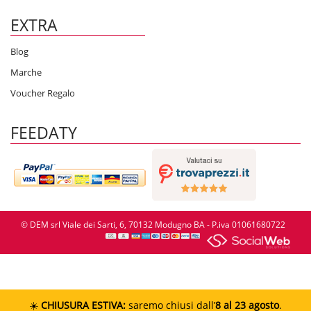
EXTRA
Blog
Marche
Voucher Regalo
FEEDATY
© DEM srl Viale dei Sarti, 6, 70132 Modugno BA - P.iva 01061680722
☀️
CHIUSURA ESTIVA:
saremo chiusi dall’
8 al 23 agosto
.