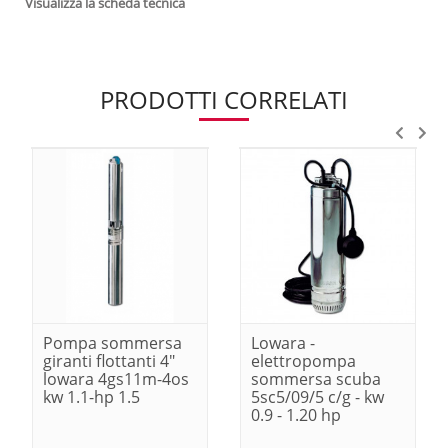
Visualizza la scheda tecnica
PRODOTTI CORRELATI
Pompa sommersa
Lowara -
giranti flottanti 4"
elettropompa
lowara 4gs11m-4os
sommersa scuba
kw 1.1-hp 1.5
5sc5/09/5 c/g - kw
0.9 - 1.20 hp