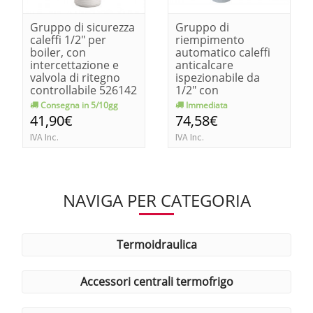
Gruppo di sicurezza
Gruppo di
caleffi 1/2" per
riempimento
boiler, con
automatico caleffi
intercettazione e
anticalcare
valvola di ritegno
ispezionabile da
controllabile 526142
1/2" con
manometro
Consegna in 5/10gg
Immediata
41,90€
74,58€
IVA Inc.
IVA Inc.
NAVIGA PER CATEGORIA
termoidraulica
accessori centrali termofrigo