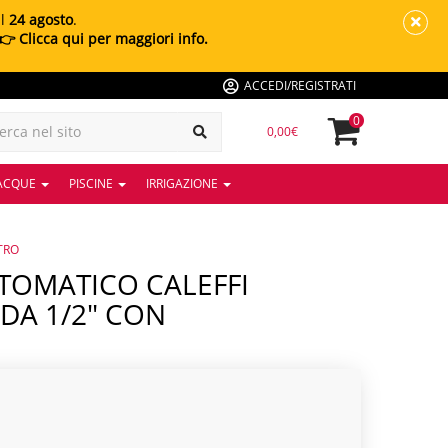
al
24 agosto
.
👉 Clicca qui per maggiori info.
ACCEDI/REGISTRATI
0
0,00€
 ACQUE
PISCINE
IRRIGAZIONE
TRO
DA 1/2" CON