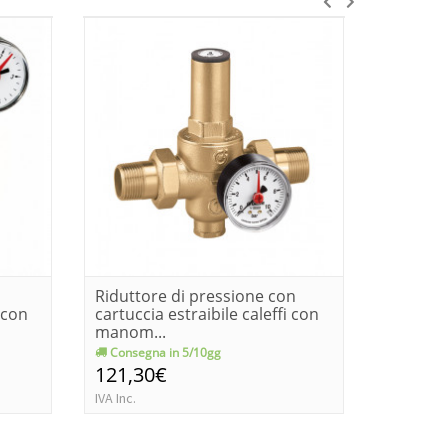
Riduttore di pressione con
Ridutto
 con
cartuccia estraibile caleffi con
cartucci
manom...
manom.
Consegna in 5/10gg
Consegn
121,30€
160,7
IVA Inc.
IVA Inc.