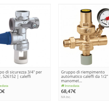
o di sicurezza 3/4" per
Gruppo di riempimento
r, 526152 | caleffi
automatico caleffi da 1/2"
manomet...
diata
Immediata
0€
68,47€
IVA Inc.