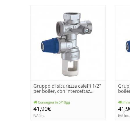
Gruppo di sicurezza caleffi 1/2"
Grupp
per boiler, con intercettaz...
boile
Consegna in 5/10gg
Imme
41,90€
41,9
IVA Inc.
IVA Inc.