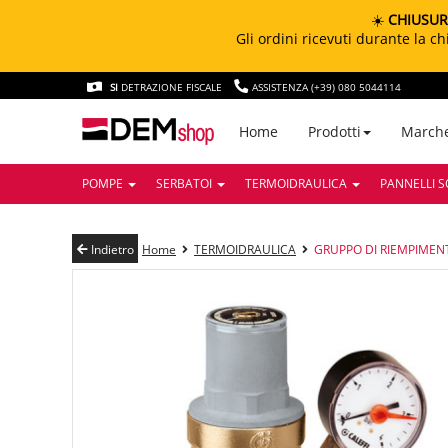
☀️
CHIUSUR
Gli ordini ricevuti durante la 
SI
DETRAZIONE FISCALE
ASSISTENZA (+39) 080 5044114
March
Home
Prodotti
POMPE
SERBATOI
TERMOIDRAULICA
PANNELLI S
Indietro
Home
TERMOIDRAULICA
GRUPPO DI RIEMPIMEN