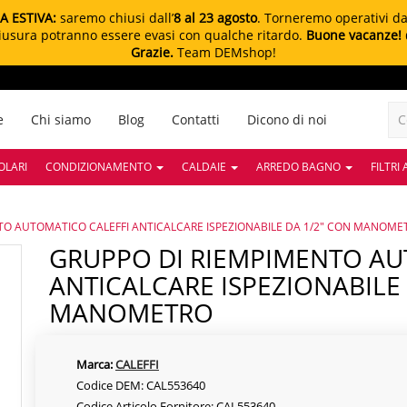
A ESTIVA:
saremo chiusi dall’
8 al 23 agosto
. Torneremo operativi d
chiusura potranno essere evasi con qualche ritardo.
Buone vacanze!
Grazie.
Team DEMshop!
e
Chi siamo
Blog
Contatti
Dicono di noi
OLARI
CONDIZIONAMENTO
CALDAIE
ARREDO BAGNO
FILTRI
TO AUTOMATICO CALEFFI ANTICALCARE ISPEZIONABILE DA 1/2" CON MANOME
GRUPPO DI RIEMPIMENTO AUTOMATICO CALEFFI
ANTICALCARE ISPEZIONABILE 
MANOMETRO
Marca:
CALEFFI
Codice DEM: CAL553640
Codice Articolo Fornitore: CAL553640