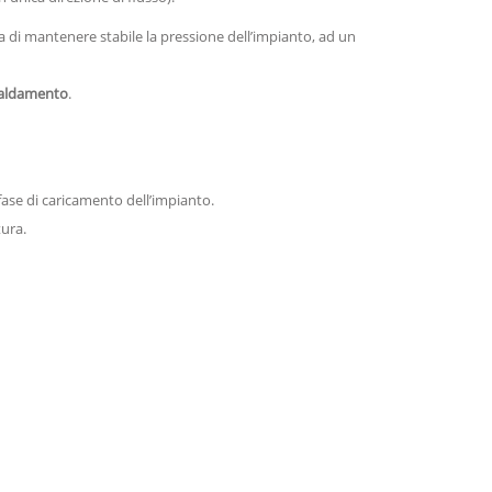
la di mantenere stabile la pressione dell’impianto, ad un
caldamento
.
fase di caricamento dellʼimpianto.
tura.