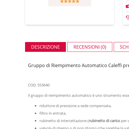
DESCRIZIONE
RECENSIONI (0)
SCH
Gruppo di Riempimento Automatico Caleffi preta
COD. 553640
Il gruppo di riempimento automatico è uno strumento esse
riduttore di pressione a sede compensata,
filtro in entrata,
rubinetto di intercettazione (
rubinetto di carico
per c
valvola di ritegno o di non ritorno (che sarebbe la va