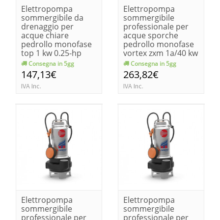
Elettropompa
Elettropompa
sommergibile da
sommergibile
drenaggio per
professionale per
acque chiare
acque sporche
pedrollo monofase
pedrollo monofase
top 1 kw 0.25-hp
vortex zxm 1a/40 kw
0.33
0.60-hp 0.85
Consegna in 5gg
Consegna in 5gg
147,13€
263,82€
IVA Inc.
IVA Inc.
Elettropompa
Elettropompa
sommergibile
sommergibile
professionale per
professionale per