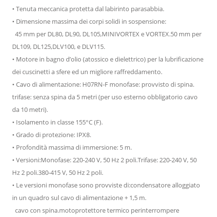
• Tenuta meccanica protetta dal labirinto parasabbia.
• Dimensione massima dei corpi solidi in sospensione:
45 mm per DL80, DL90, DL105,MINIVORTEX e VORTEX.50 mm per
DL109, DL125,DLV100, e DLV115.
• Motore in bagno d’olio (atossico e dielettrico) per la lubrificazione
dei cuscinetti a sfere ed un migliore raffreddamento.
• Cavo di alimentazione: H07RN-F monofase: provvisto di spina.
trifase: senza spina da 5 metri (per uso esterno obbligatorio cavo
da 10 metri).
• Isolamento in classe 155°C (F).
• Grado di protezione: IPX8.
• Profondità massima di immersione: 5 m.
• Versioni:Monofase: 220-240 V, 50 Hz 2 poli.Trifase: 220-240 V, 50
Hz 2 poli.380-415 V, 50 Hz 2 poli.
• Le versioni monofase sono provviste di:condensatore alloggiato
in un quadro sul cavo di alimentazione + 1,5 m.
cavo con spina.motoprotettore termico perinterrompere