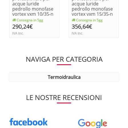
acque luride
acque luride
pedrollo monofase
pedrollo monofase
vortex vxm 10/35-n
vortex vxm 15/35-n
kw 0.75-hp 1
kw 1.1-hp 1.5
Consegna in 5gg
Consegna in 5gg
290,24€
356,64€
IVA Inc.
IVA Inc.
NAVIGA PER CATEGORIA
termoidraulica
LE NOSTRE RECENSIONI