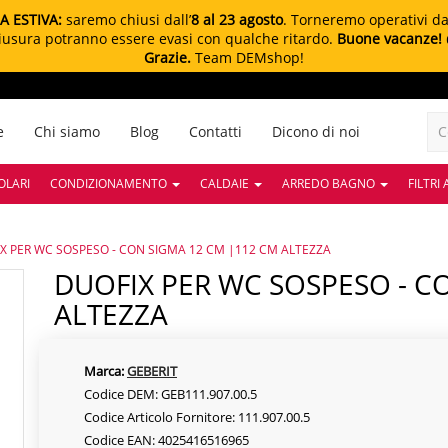
A ESTIVA:
saremo chiusi dall’
8 al 23 agosto
. Torneremo operativi d
chiusura potranno essere evasi con qualche ritardo.
Buone vacanze!
Grazie.
Team DEMshop!
e
Chi siamo
Blog
Contatti
Dicono di noi
OLARI
CONDIZIONAMENTO
CALDAIE
ARREDO BAGNO
FILTRI
X PER WC SOSPESO - CON SIGMA 12 CM |112 CM ALTEZZA
DUOFIX PER WC SOSPESO - CON SIGMA 12 CM |112 CM
ALTEZZA
Marca:
GEBERIT
Codice DEM: GEB111.907.00.5
Codice Articolo Fornitore: 111.907.00.5
Codice EAN: 4025416516965