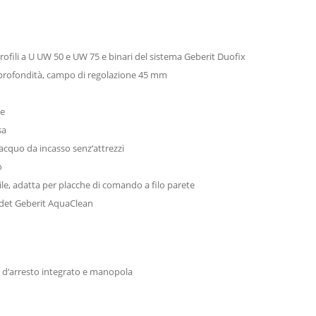
 profili a U UW 50 e UW 75 e binari del sistema Geberit Duofix
di profondità, campo di regolazione 45 mm
le
sa
iacquo da incasso senz‘attrezzi
o
ile, adatta per placche di comando a filo parete
bidet Geberit AquaClean
o d‘arresto integrato e manopola