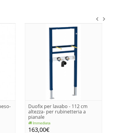
peso-
Duofix per lavabo - 112 cm
Duofix 
altezza- per rubinetteria a
altezza 
pianale
Immediata
Consegn
163,00€
163,0