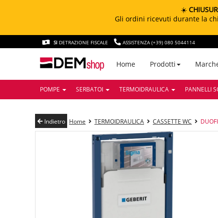
☀️
CHIUSUR
Gli ordini ricevuti durante la 
SI
DETRAZIONE FISCALE
ASSISTENZA (+39) 080 5044114
March
Home
Prodotti
POMPE
SERBATOI
TERMOIDRAULICA
PANNELLI S
Indietro
Home
TERMOIDRAULICA
CASSETTE WC
DUOFI