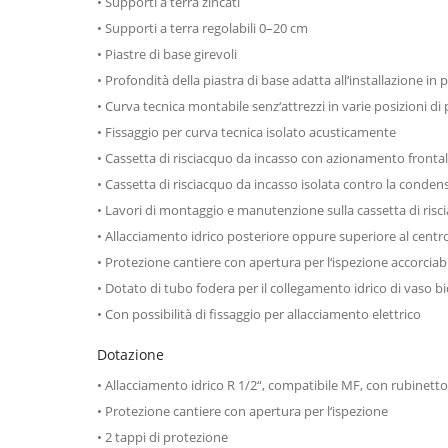
• Supporti a terra zincati
• Supporti a terra regolabili 0–20 cm
• Piastre di base girevoli
• Profondità della piastra di base adatta all‘installazione in
• Curva tecnica montabile senz‘attrezzi in varie posizioni 
• Fissaggio per curva tecnica isolato acusticamente
• Cassetta di risciacquo da incasso con azionamento fronta
• Cassetta di risciacquo da incasso isolata contro la conden
• Lavori di montaggio e manutenzione sulla cassetta di risc
• Allacciamento idrico posteriore oppure superiore al centr
• Protezione cantiere con apertura per l‘ispezione accorciab
• Dotato di tubo fodera per il collegamento idrico di vaso 
• Con possibilità di fissaggio per allacciamento elettrico
Dotazione
• Allacciamento idrico R 1/2“, compatibile MF, con rubinett
• Protezione cantiere con apertura per l‘ispezione
• 2 tappi di protezione