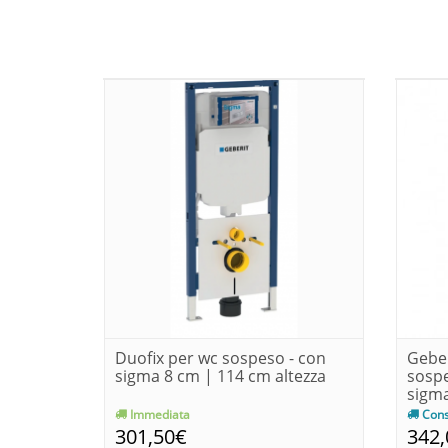
Duofix per wc sospeso - con
Geber
sigma 8 cm | 114 cm altezza
sospe
sigma
Immediata
Cons
301,50€
342