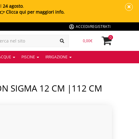
al
24 agosto
.
👉 Clicca qui per maggiori info.
ACCEDI/REGISTRATI
0
0,00€
 ACQUE
PISCINE
IRRIGAZIONE