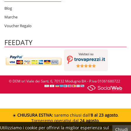
Blog
Marche
Voucher Regalo
FEEDATY
© DEM srl Viale dei Sarti, 6, 70132 Modugno BA - P.iva 01061680722
☀️
CHIUSURA ESTIVA:
saremo chiusi dall’
8 al 23 agosto
.
Torneremo operativi dal
24 agosto
.
Gli ordini ricevuti durante la chiusura potranno essere evasi
Utilizziamo i cookie per offrirvi la miglior esperienza sul
Chiudi