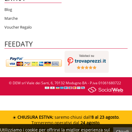
Blog
Marche
Voucher Regalo
FEEDATY
© DEM srl Viale dei Sarti, 6, 70132 Modugno BA - P.iva 01061680722
☀️
CHIUSURA ESTIVA:
saremo chiusi dall’
8 al 23 agosto
.
Torneremo operativi dal
24 agosto
.
Gli ordini ricevuti durante la chiusura potranno essere evasi
Utilizziamo i cookie per offrirvi la miglior esperienza sul
Chiudi