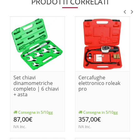
PRODOTTI CORRELATI
Set chiavi
Cercafughe
dinamometriche
elettronico roleak
completo | 6 chiavi
pro
+ asta
Consegna in 5/10gg
Consegna in 5/10gg
87,00€
357,00€
IVA Inc.
IVA Inc.