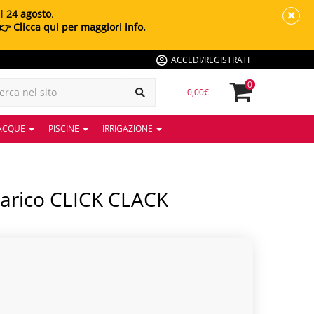
al
24 agosto
.
👉 Clicca qui per maggiori info.
ACCEDI/REGISTRATI
0
0,00€
 ACQUE
PISCINE
IRRIGAZIONE