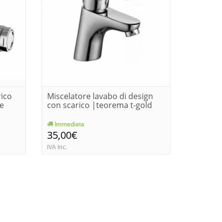
rico
Miscelatore lavabo di design
Miscela
e
con scarico |teorema t-gold
scarico
gold
Immediata
Immedia
35,00€
35,00€
IVA Inc.
IVA Inc.