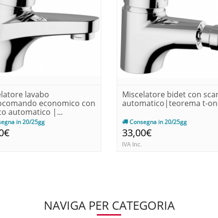
latore lavabo
Miscelatore bidet con sca
comando economico con
automatico|teorema t-on
co automatico |...
egna in 20/25gg
Consegna in 20/25gg
0€
33,00€
IVA Inc.
NAVIGA PER CATEGORIA