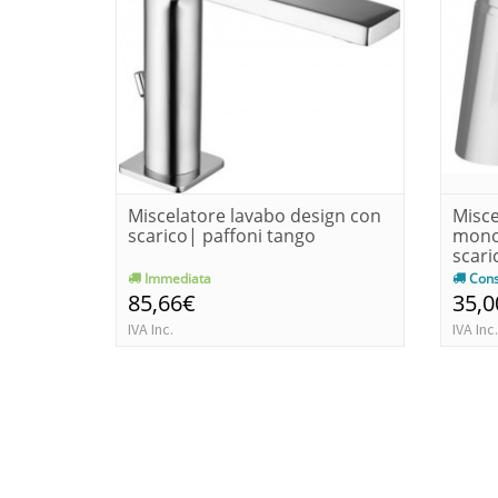
Miscelatore lavabo design con
Misce
scarico| paffoni tango
mono
scari
Immediata
Cons
85,66€
35,0
IVA Inc.
IVA Inc.