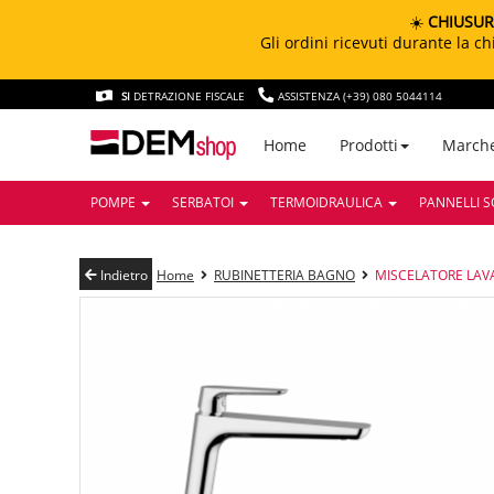
☀️
CHIUSUR
Gli ordini ricevuti durante la 
SI
DETRAZIONE FISCALE
ASSISTENZA (+39) 080 5044114
March
Home
Prodotti
POMPE
SERBATOI
TERMOIDRAULICA
PANNELLI S
Indietro
Home
RUBINETTERIA BAGNO
MISCELATORE LAVA