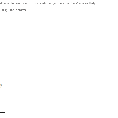
netteria Teorems è un miscelatore rigorosamente Made in Italy.
, al giusto
prezzo
.