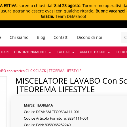
A ESTIVA:
saremo chiusi dall’
8 al 23 agosto
. Torneremo operativi d
chiusura potranno essere evasi con qualche ritardo.
Buone vacanze!
Grazie.
Team DEMshop!
e
Chi siamo
Blog
Contatti
Dicono di noi
OLARI
CONDIZIONAMENTO
CALDAIE
ARREDO BAGNO
FILTRI
BO con scarico CLICK CLACK |TEOREMA LIFESTYLE
MISCELATORE LAVABO Con Scarico CLICK CLACK
|TEOREMA LIFESTYLE
Marca:
TEOREMA
Codice DEM: SM TEO9S34111-001
Codice Articolo Fornitore: 9S34111-001
Codice EAN: 8058965252240