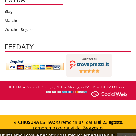
Blog
Marche
Voucher Regalo
FEEDATY
© DEM srl Viale dei Sarti, 6, 70132 Modugno BA - P.iva 01061680722
☀️
CHIUSURA ESTIVA:
saremo chiusi dall’
8 al 23 agosto
.
Torneremo operativi dal
24 agosto
.
Gli ordini ricevuti durante la chiusura potranno essere evasi
Utilizziamo i cookie per offrirvi la miglior esperienza sul