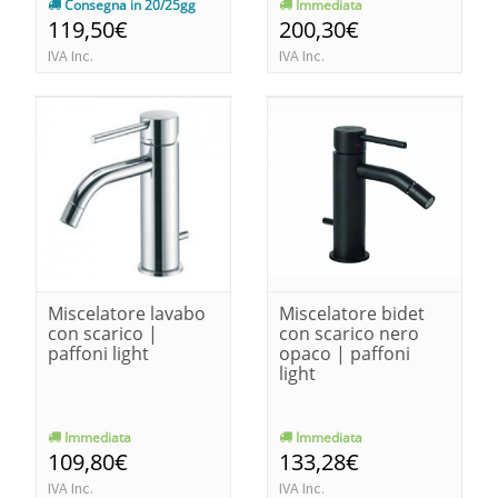
Consegna in 20/25gg
Immediata
119,50€
200,30€
IVA Inc.
IVA Inc.
Miscelatore lavabo
Miscelatore bidet
con scarico |
con scarico nero
paffoni light
opaco | paffoni
light
Immediata
Immediata
109,80€
133,28€
IVA Inc.
IVA Inc.