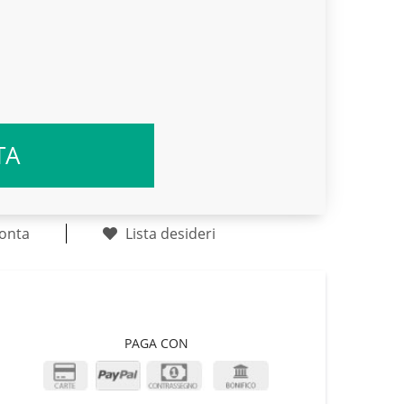
TA
onta
Lista desideri
PAGA CON