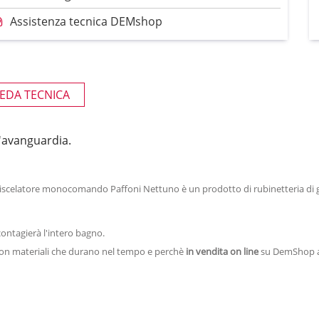
Assistenza tecnica DEMshop
EDA TECNICA
l'avanguardia.
iscelatore monocomando Paffoni Nettuno è un prodotto di rubinetteria di g
contagierà l'intero bagno.
 con materiali che durano nel tempo e perchè
in vendita
on line
su DemShop a