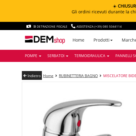
☀️
CHIUSUR
Gli ordini ricevuti durante la 
SI
DETRAZIONE FISCALE
ASSISTENZA (+39) 080 5044114
March
Home
Prodotti
POMPE
SERBATOI
TERMOIDRAULICA
PANNELLI S
Indietro
Home
RUBINETTERIA BAGNO
MISCELATORE BIDE