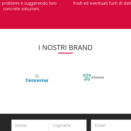
i problemi e suggerendo loro
frodi ed eventuali furti di dat
concrete soluzioni.
I NOSTRI BRAND