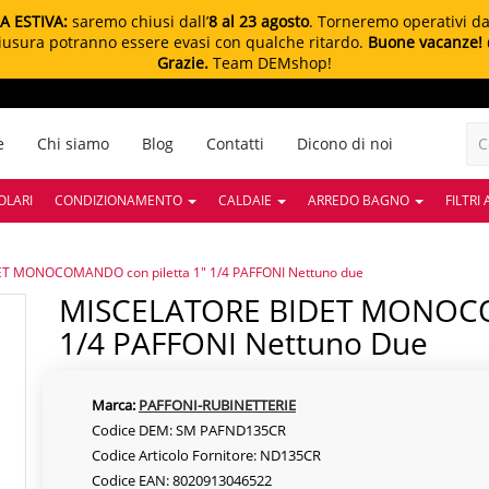
A ESTIVA:
saremo chiusi dall’
8 al 23 agosto
. Torneremo operativi d
chiusura potranno essere evasi con qualche ritardo.
Buone vacanze!
Grazie.
Team DEMshop!
e
Chi siamo
Blog
Contatti
Dicono di noi
OLARI
CONDIZIONAMENTO
CALDAIE
ARREDO BAGNO
FILTRI
T MONOCOMANDO con piletta 1" 1/4 PAFFONI Nettuno due
MISCELATORE BIDET MONOCOMANDO Con Piletta 1"
1/4 PAFFONI Nettuno Due
Marca:
PAFFONI-RUBINETTERIE
Codice DEM: SM PAFND135CR
Codice Articolo Fornitore: ND135CR
Codice EAN: 8020913046522