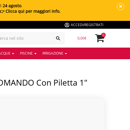
al
24 agosto
.
👉 Clicca qui per maggiori info.
ACCEDI/REGISTRATI
0
0,00€
 ACQUE
PISCINE
IRRIGAZIONE