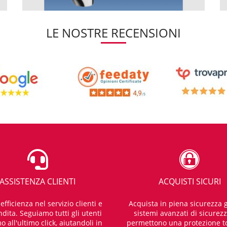
LE NOSTRE RECENSIONI
ASSISTENZA CLIENTI
ACQUISTI SICURI
fficienza nel servizio clienti e
Acquista in piena sicurezza g
dita. Seguiamo tutti gli utenti
sistemi avanzati di sicurez
o all'ultimo click, aiutandoli in
permettono una protezione t