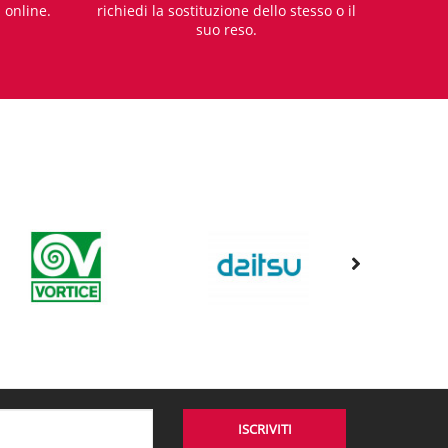
i online.
richiedi la sostituzione dello stesso o il
suo reso.
ISCRIVITI