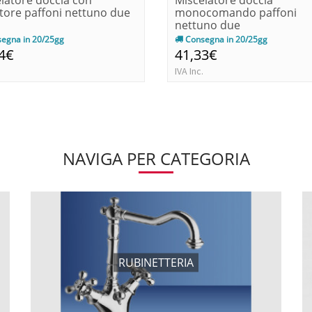
latore doccia con
Miscelatore doccia
tore paffoni nettuno due
monocomando paffoni
nettuno due
egna in 20/25gg
Consegna in 20/25gg
4€
41,33€
IVA Inc.
NAVIGA PER CATEGORIA
RUBINETTERIA