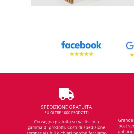
SPEDIZIONE GRATUITA
SU OLTRE 1000 PRODOTTI
Grande e
Consegna gratuita su vastissima
post ven
gamma di prodotti. Costi di spedizione
dal prim
sempre visibili e chiari perchè facciamo