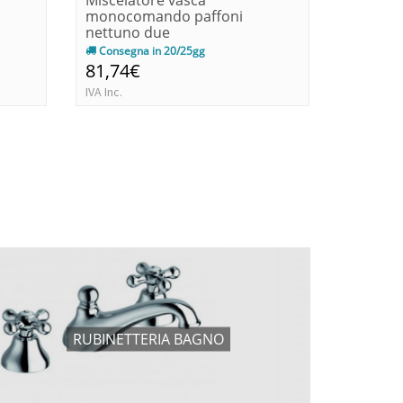
Miscelatore vasca
Miscela
monocomando paffoni
monocom
nettuno due
1/4 paffo
Consegna in 20/25gg
Immedia
81,74€
55,00€
IVA Inc.
IVA Inc.
RUBINETTERIA BAGNO