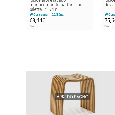
Miscelatore lavabo
Misce
monocomando paffoni con
devia
piletta 1" 1/4 n...
Consegna in 20/25gg
Cons
63,44€
75,6
IVA Inc.
IVA Inc.
ARREDO BAGNO