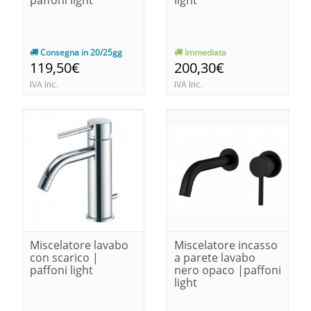
Consegna in 20/25gg
Immediata
119,50€
200,30€
IVA Inc.
IVA Inc.
Miscelatore lavabo
Miscelatore incasso
con scarico |
a parete lavabo
paffoni light
nero opaco |paffoni
light