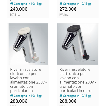
140x90x68
140x90x68
Consegna in 10/15gg
Consegna in 10/15gg
240,00€
272,00€
IVA Inc.
IVA Inc.
River miscelatore
River miscelatore
elettronico per
elettronico per
lavabo con
lavabo con
alimentazione 230v -
alimentazione 230v -
cromato con
cromato con
particolari in
particolari in nero
bianco140x90x68
140x90x68
Consegna in 10/15gg
Consegna in 10/15gg
288,00€
288,00€