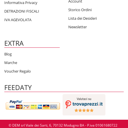
Account
Informativa Privacy
Storico Ordini
DETRAZIONI FISCALI
Lista dei Desideri
IVA AGEVOLATA
Newsletter
EXTRA
Blog
Marche
Voucher Regalo
FEEDATY
© DEM srl Viale dei Sarti, 6, 70132 Modugno BA - P.iva 01061680722