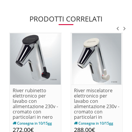
PRODOTTI CORRELATI
River rubinetto
River miscelatore
elettronico per
elettronico per
lavabo con
lavabo con
alimentazione 230v -
alimentazione 230v -
cromato con
cromato con
particolari in nero
particolari in
140x90x68
bianco140x90x68
Consegna in 10/15gg
Consegna in 10/15gg
272,00€
288,00€