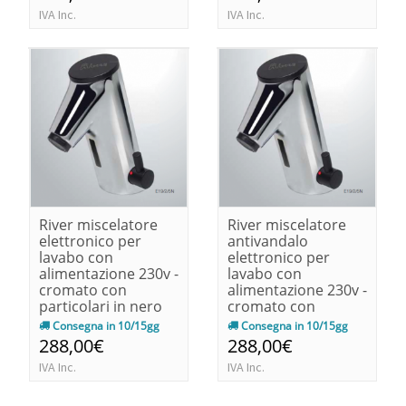
IVA Inc.
IVA Inc.
River miscelatore
River miscelatore
elettronico per
antivandalo
lavabo con
elettronico per
alimentazione 230v -
lavabo con
cromato con
alimentazione 230v -
particolari in nero
cromato con
140x90x68
particolari in nero
Consegna in 10/15gg
Consegna in 10/15gg
140x90x68
288,00€
288,00€
IVA Inc.
IVA Inc.