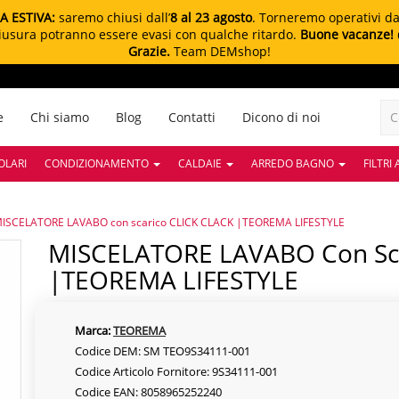
A ESTIVA:
saremo chiusi dall’
8 al 23 agosto
. Torneremo operativi d
chiusura potranno essere evasi con qualche ritardo.
Buone vacanze!
Grazie.
Team DEMshop!
e
Chi siamo
Blog
Contatti
Dicono di noi
OLARI
CONDIZIONAMENTO
CALDAIE
ARREDO BAGNO
FILTRI
ISCELATORE LAVABO con scarico CLICK CLACK |TEOREMA LIFESTYLE
MISCELATORE LAVABO Con Scarico CLICK CLACK
|TEOREMA LIFESTYLE
Marca:
TEOREMA
Codice DEM: SM TEO9S34111-001
Codice Articolo Fornitore: 9S34111-001
Codice EAN: 8058965252240