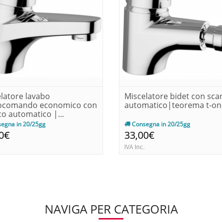
latore lavabo
Miscelatore bidet con sca
comando economico con
automatico|teorema t-on
co automatico |...
egna in 20/25gg
Consegna in 20/25gg
0€
33,00€
IVA Inc.
NAVIGA PER CATEGORIA