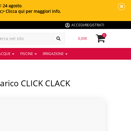
al
24 agosto
.
👉 Clicca qui per maggiori info.
ACCEDI/REGISTRATI
0
0,00€
 ACQUE
PISCINE
IRRIGAZIONE