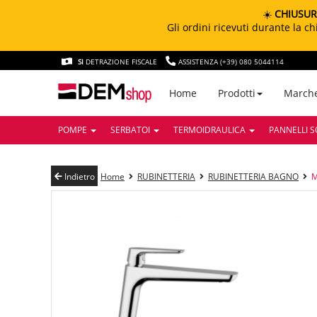
☀️
CHIUSUR
Gli ordini ricevuti durante la 
SI
DETRAZIONE FISCALE
ASSISTENZA (+39) 080 5044114
March
Home
Prodotti
POMPE
SERBATOI
TERMOIDRAULICA
PANNELLI S
Indietro
Home
RUBINETTERIA
RUBINETTERIA BAGNO
M