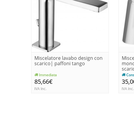
Miscelatore lavabo design con
Misce
scarico| paffoni tango
mono
scari
Immediata
Cons
85,66€
35,0
IVA Inc.
IVA Inc.