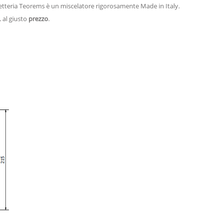
netteria Teorems è un miscelatore rigorosamente Made in Italy.
, al giusto
prezzo
.