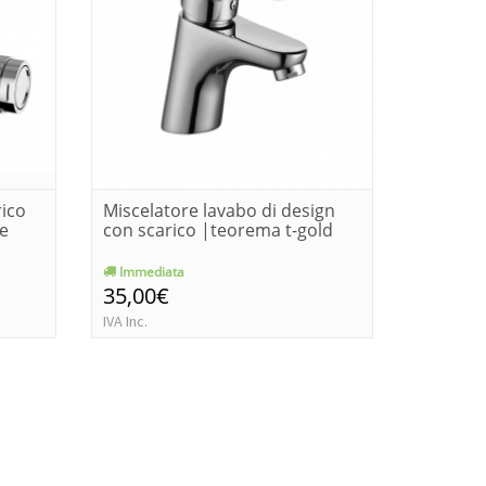
rico
Miscelatore lavabo di design
Miscela
e
con scarico |teorema t-gold
scarico
gold
Immediata
Immedia
35,00€
35,00€
IVA Inc.
IVA Inc.