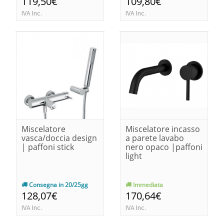
119,50€
109,80€
IVA Inc.
IVA Inc.
Miscelatore
Miscelatore incasso
vasca/doccia design
a parete lavabo
| paffoni stick
nero opaco |paffoni
light
Consegna in 20/25gg
Immediata
128,07€
170,64€
IVA Inc.
IVA Inc.