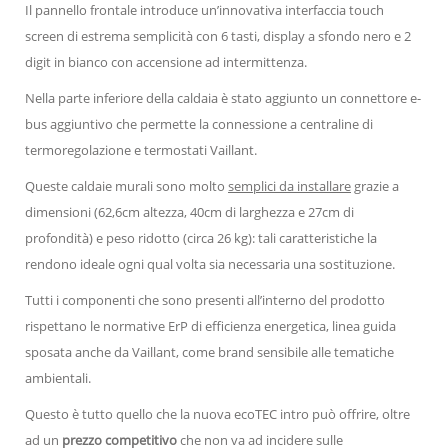
Il pannello frontale introduce un’innovativa interfaccia touch
screen di estrema semplicità con 6 tasti, display a sfondo nero e 2
digit in bianco con accensione ad intermittenza.
Nella parte inferiore della caldaia è stato aggiunto un connettore e-
bus aggiuntivo che permette la connessione a centraline di
termoregolazione e termostati Vaillant.
Queste caldaie murali sono molto
semplici da installare
grazie a
dimensioni (62,6cm altezza, 40cm di larghezza e 27cm di
profondità) e peso ridotto (circa 26 kg): tali caratteristiche la
rendono ideale ogni qual volta sia necessaria una sostituzione.
Tutti i componenti che sono presenti all’interno del prodotto
rispettano le normative ErP di efficienza energetica, linea guida
sposata anche da Vaillant, come brand sensibile alle tematiche
ambientali.
Questo è tutto quello che la nuova ecoTEC intro può offrire, oltre
ad un
prezzo competitivo
che non va ad incidere sulle