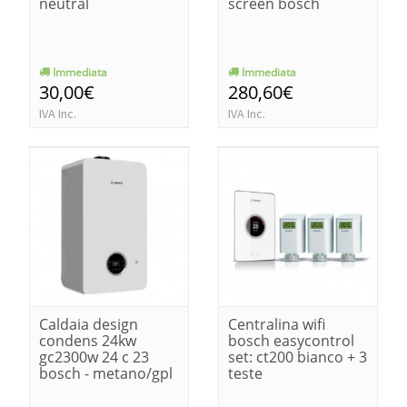
neutral
screen bosch
Immediata
Immediata
30,00€
280,60€
IVA Inc.
IVA Inc.
Caldaia design
Centralina wifi
condens 24kw
bosch easycontrol
gc2300w 24 c 23
set: ct200 bianco + 3
bosch - metano/gpl
teste