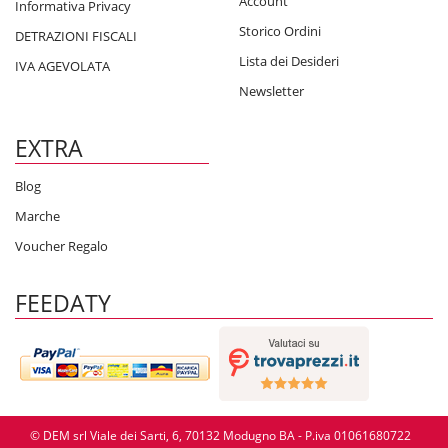
Account
Informativa Privacy
Storico Ordini
DETRAZIONI FISCALI
Lista dei Desideri
IVA AGEVOLATA
Newsletter
EXTRA
Blog
Marche
Voucher Regalo
FEEDATY
© DEM srl Viale dei Sarti, 6, 70132 Modugno BA - P.iva 01061680722