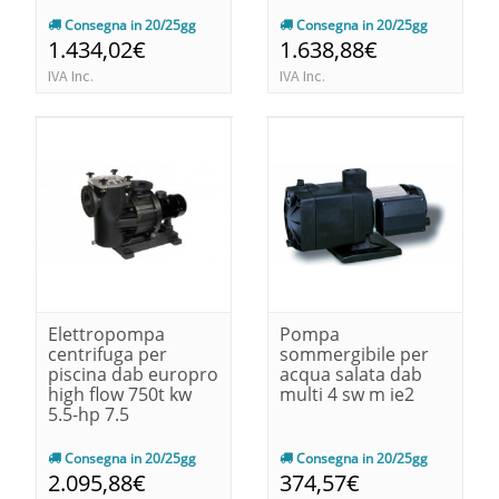
Consegna in 20/25gg
Consegna in 20/25gg
1.434,02€
1.638,88€
IVA Inc.
IVA Inc.
Elettropompa
Pompa
centrifuga per
sommergibile per
piscina dab europro
acqua salata dab
high flow 750t kw
multi 4 sw m ie2
5.5-hp 7.5
Consegna in 20/25gg
Consegna in 20/25gg
2.095,88€
374,57€