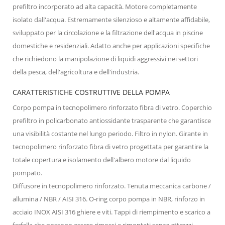
prefiltro incorporato ad alta capacità. Motore completamente
isolato dall'acqua. Estremamente silenzioso e altamente affidabile,
sviluppato per la circolazione e la filtrazione dell'acqua in piscine
domestiche e residenziali. Adatto anche per applicazioni specifiche
che richiedono la manipolazione di liquidi aggressivi nei settori
della pesca, dell'agricoltura e dell'industria.
CARATTERISTICHE COSTRUTTIVE DELLA POMPA
Corpo pompa in tecnopolimero rinforzato fibra di vetro. Coperchio
prefiltro in policarbonato antiossidante trasparente che garantisce
una visibilità costante nel lungo periodo. Filtro in nylon. Girante in
tecnopolimero rinforzato fibra di vetro progettata per garantire la
totale copertura e isolamento dell'albero motore dal liquido
pompato.
Diffusore in tecnopolimero rinforzato. Tenuta meccanica carbone /
allumina / NBR / AISI 316. O-ring corpo pompa in NBR, rinforzo in
acciaio INOX AISI 316 ghiere e viti. Tappi di riempimento e scarico a
farfalla che possono essere rimossi e rimontati senza attrezzi.