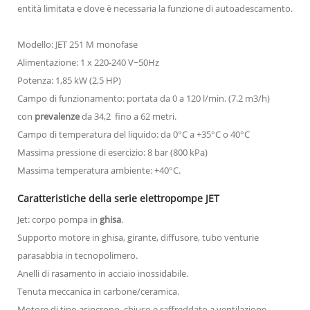
entità limitata e dove è necessaria la funzione di autoadescamento.
Modello: JET 251 M monofase
Alimentazione: 1 x 220-240 V~50Hz
Potenza: 1,85 kW (2,5 HP)
Campo di funzionamento: portata da 0 a 120 l/min. (7.2 m3/h)
con
prevalenze
da 34,2 fino a 62 metri.
Campo di temperatura del liquido: da 0°C a +35°C o 40°C
Massima pressione di esercizio: 8 bar (800 kPa)
Massima temperatura ambiente: +40°C.
Caratteristiche della serie elettropompe JET
Jet: corpo pompa in
ghisa
.
Supporto motore in ghisa, girante, diffusore, tubo venturie
parasabbia in tecnopolimero.
Anelli di rasamento in acciaio inossidabile.
Tenuta meccanica in carbone/ceramica.
Motore di tipo asincrono, chiuso e raffreddato a ventilazione