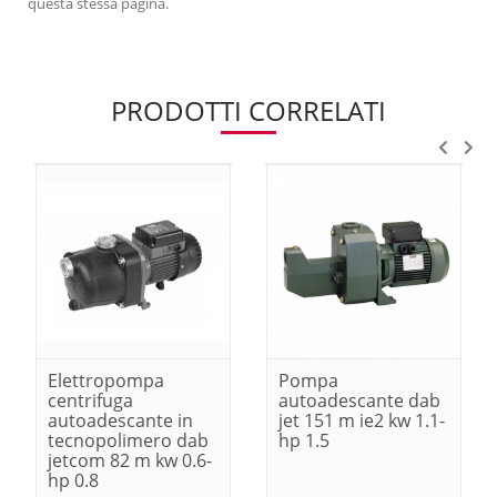
questa stessa pagina.
PRODOTTI CORRELATI
Elettropompa
Pompa
centrifuga
autoadescante dab
autoadescante in
jet 151 m ie2 kw 1.1-
tecnopolimero dab
hp 1.5
jetcom 82 m kw 0.6-
hp 0.8