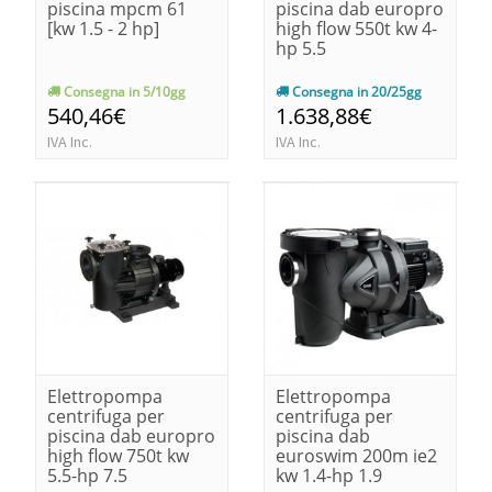
piscina mpcm 61
piscina dab europro
[kw 1.5 - 2 hp]
high flow 550t kw 4-
hp 5.5
Consegna in 5/10gg
Consegna in 20/25gg
540,46€
1.638,88€
IVA Inc.
IVA Inc.
Elettropompa
Elettropompa
centrifuga per
centrifuga per
piscina dab europro
piscina dab
high flow 750t kw
euroswim 200m ie2
5.5-hp 7.5
kw 1.4-hp 1.9