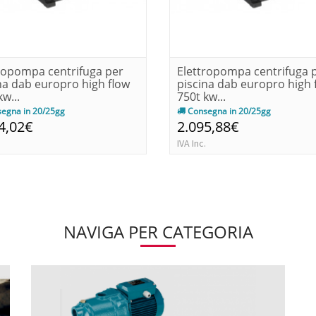
ropompa centrifuga per
Elettropompa centrifuga 
na dab europro high flow
piscina dab europro high 
kw...
750t kw...
egna in 20/25gg
Consegna in 20/25gg
4,02€
2.095,88€
IVA Inc.
NAVIGA PER CATEGORIA