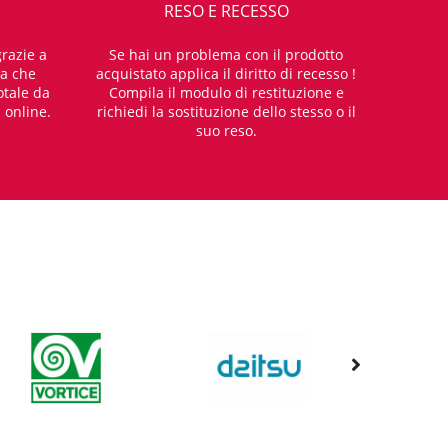
RESO E RECESSO
razie a
Se hai un problema con il prodotto
za che
acquistato applica il diritto di recesso !
otale da
Compila il modulo di restituzione e
i online.
richiedi la sostituzione dello stesso o il
suo reso.