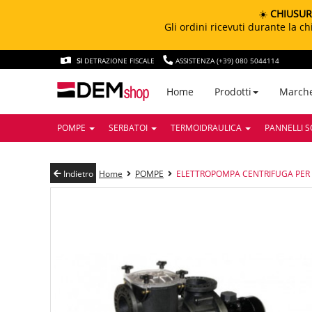
☀️
CHIUSUR
Gli ordini ricevuti durante la 
SI
DETRAZIONE FISCALE
ASSISTENZA (+39) 080 5044114
March
Home
Prodotti
POMPE
SERBATOI
TERMOIDRAULICA
PANNELLI S
Indietro
Home
POMPE
ELETTROPOMPA CENTRIFUGA PER P