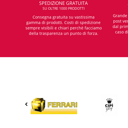
SPEDIZIONE GRATUITA
SU OLTRE 1000 PRODOTTI
Grande e
Consegna gratuita su vastissima
post ven
gamma di prodotti. Costi di spedizione
dal prim
sempre visibili e chiari perchè facciamo
caso d
della trasparenza un punto di forza.