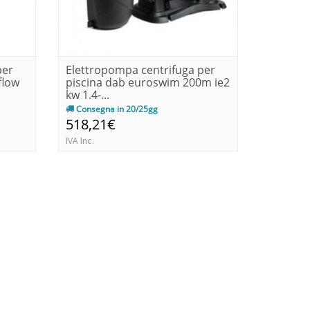
per
Elettropompa centrifuga per
Elettro
flow
piscina dab euroswim 200m ie2
piscina
kw 1.4-...
kw 0.75-.
Consegna in 20/25gg
Immedia
518,21€
377,6
IVA Inc.
IVA Inc.