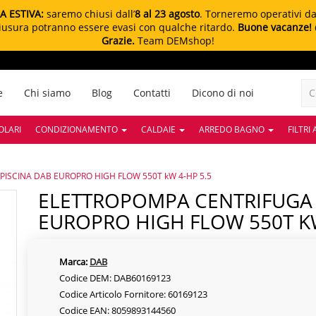
A ESTIVA:
saremo chiusi dall’
8 al 23 agosto
. Torneremo operativi d
chiusura potranno essere evasi con qualche ritardo.
Buone vacanze!
Grazie.
Team DEMshop!
e
Chi siamo
Blog
Contatti
Dicono di noi
OLARI
CONDIZIONAMENTO
CALDAIE
ARREDO BAGNO
FILTRI
ISCINA DAB EUROPRO HIGH FLOW 550T kW 4-HP 5.5
ELETTROPOMPA CENTRIFUGA PER PISCINA DAB
EUROPRO HIGH FLOW 550T KW
Marca:
DAB
Codice DEM: DAB60169123
Codice Articolo Fornitore: 60169123
Codice EAN: 8059893144560