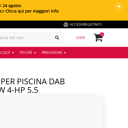
al
24 agosto
.
👉 Clicca qui per maggiori info.
ACCEDI/REGISTRATI
0
0,00€
 ACQUE
PISCINE
IRRIGAZIONE
 4-HP 5.5