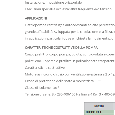
Installazione: in posizione orizzontale
Esecuzioni speciali a richiesta: altre frequenze e/o tension
APPLICAZIONI
Elettropompe centrifughe autoadescanti ad alte perestazion
grande affidabilità, sviluppata per la circolazione e la filtra
in applicazioni particolari dove è richiesta la movimentazio
CARATTERISTICHE COSTRUTTIVE DELLA POMPA:
Corpo prefiltro, corpo pompa, voluta, controvoluta e coperch
polietileno. Coperchio prefiltro in policarbonato trasparen
Caratteristiche costruttive
Motore asincrono chiusio con ventilazione esterna a 2 o 4
Grado di protezione della scatola morsettiera IP55
Classe di isolamento: F
Tensione di serie: 3 x 230-400V 50 Hz fino a 4 Kw 3 x 400-69