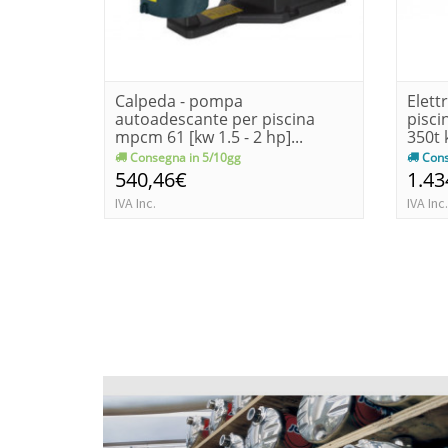
Calpeda - pompa
Elett
autoadescante per piscina
pisci
mpcm 61 [kw 1.5 - 2 hp]...
350t 
Consegna in 5/10gg
Cons
540,46€
1.43
IVA Inc.
IVA Inc.