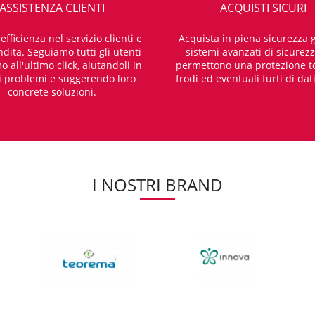
ASSISTENZA CLIENTI
ACQUISTI SICURI
fficienza nel servizio clienti e
Acquista in piena sicurezza g
dita. Seguiamo tutti gli utenti
sistemi avanzati di sicurez
o all'ultimo click, aiutandoli in
permettono una protezione t
i problemi e suggerendo loro
frodi ed eventuali furti di dat
concrete soluzioni.
I NOSTRI BRAND