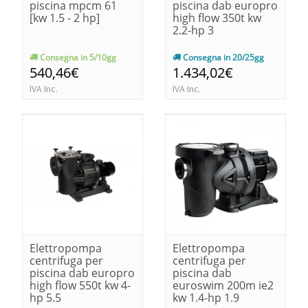
piscina mpcm 61
piscina dab europro
[kw 1.5 - 2 hp]
high flow 350t kw
2.2-hp 3
Consegna in 5/10gg
Consegna in 20/25gg
540,46€
1.434,02€
IVA Inc.
IVA Inc.
Elettropompa
Elettropompa
centrifuga per
centrifuga per
piscina dab europro
piscina dab
high flow 550t kw 4-
euroswim 200m ie2
hp 5.5
kw 1.4-hp 1.9