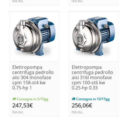
IVA Inc.
IVA Inc.
Elettropompa
Elettropompa
centrifuga pedrollo
centrifuga pedrollo
aisi 304 monofase
aisi 316l monofase
cpm 158-st4 kw
cpm 100-st6 kw
0.75-hp 1
0.25-hp 0.33
Consegna in 5/10gg
Consegna in 10/15gg
247,53€
256,06€
IVA Inc.
IVA Inc.