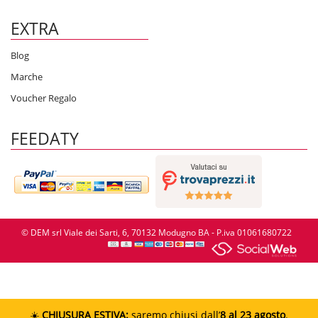
EXTRA
Blog
Marche
Voucher Regalo
FEEDATY
© DEM srl Viale dei Sarti, 6, 70132 Modugno BA - P.iva 01061680722
☀️
CHIUSURA ESTIVA:
saremo chiusi dall’
8 al 23 agosto
.