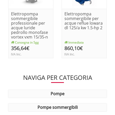
Elettropompa
Elettropompa
sommergibile
sommergibile per
professionale per
acque reflue lowara
acque luride
dl 125/a kw 1.5-hp 2
pedrollo monofase
vortex vxm 15/35-n
kw 1.1-hp 1.5
Consegna in 5gg
Immediata
356,64€
860,10€
IVA Inc.
IVA Inc.
NAVIGA PER CATEGORIA
pompe
pompe sommergibili