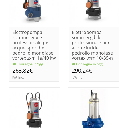
Elettropompa
Elettropompa
sommergibile
sommergibile
professionale per
professionale per
acque sporche
acque luride
pedrollo monofase
pedrollo monofase
vortex zxm 1a/40 kw
vortex vxm 10/35-n
0.60-hp 0.85
kw 0.75-hp 1
Consegna in 5gg
Consegna in 5gg
263,82€
290,24€
IVA Inc.
IVA Inc.