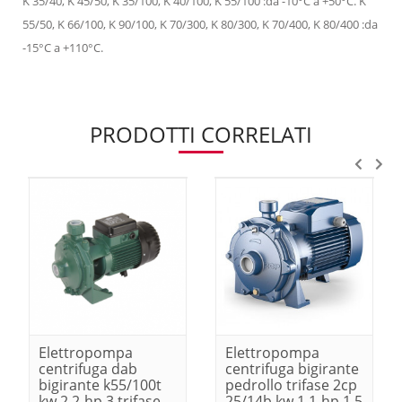
K 35/40, K 45/50, K 35/100, K 40/100, K 55/100 :da -10°C a +50°C. K
55/50, K 66/100, K 90/100, K 70/300, K 80/300, K 70/400, K 80/400 :da
-15°C a +110°C.
PRODOTTI CORRELATI
Elettropompa
Elettropompa
centrifuga dab
centrifuga bigirante
bigirante k55/100t
pedrollo trifase 2cp
kw 2.2-hp 3 trifase
25/14b kw 1.1-hp 1.5