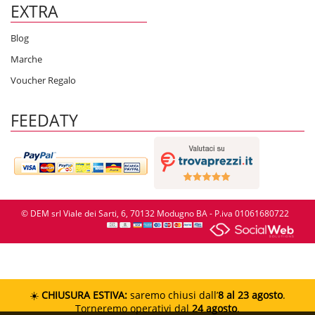
EXTRA
Blog
Marche
Voucher Regalo
FEEDATY
© DEM srl Viale dei Sarti, 6, 70132 Modugno BA - P.iva 01061680722
☀️
CHIUSURA ESTIVA:
saremo chiusi dall’
8 al 23 agosto
.
Torneremo operativi dal
24 agosto
.