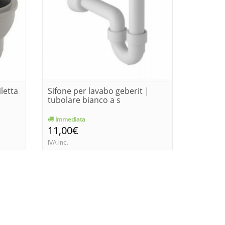
letta
Sifone per lavabo geberit |
Sifone b
tubolare bianco a s
tubolar
Immediata
Immedia
11,00€
16,04€
IVA Inc.
IVA Inc.