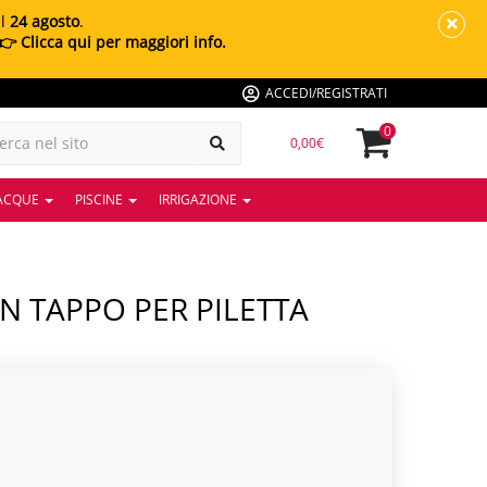
al
24 agosto
.
👉 Clicca qui per maggiori info.
ACCEDI/REGISTRATI
0
0,00€
 ACQUE
PISCINE
IRRIGAZIONE