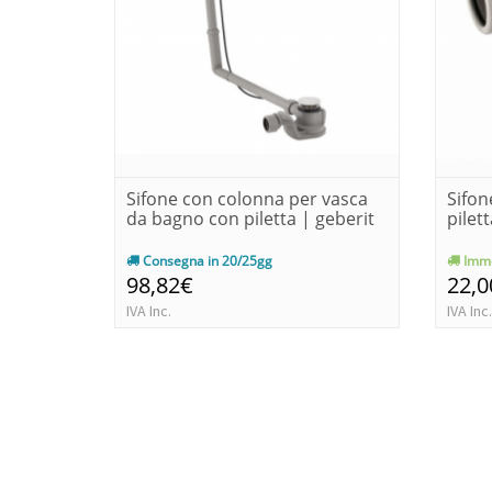
Sifone con colonna per vasca
Sifon
da bagno con piletta | geberit
pilet
Consegna in 20/25gg
Imme
98,82€
22,0
IVA Inc.
IVA Inc.