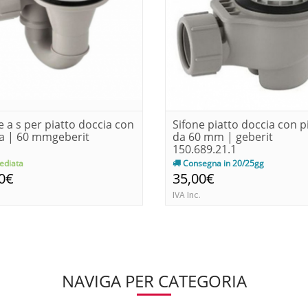
e a s per piatto doccia con
Sifone piatto doccia con pi
ta | 60 mmgeberit
da 60 mm | geberit
150.689.21.1
diata
Consegna in 20/25gg
0€
35,00€
IVA Inc.
NAVIGA PER CATEGORIA