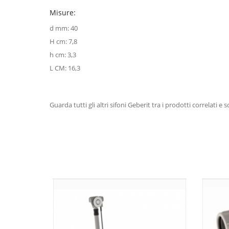
Misure:
d mm: 40
H cm: 7,8
h cm: 3,3
L CM: 16,3
Guarda tutti gli altri sifoni Geberit tra i prodotti correlat