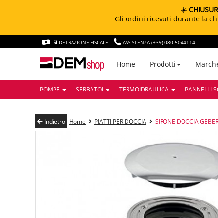
☀️
CHIUSUR
Gli ordini ricevuti durante la 
SI
DETRAZIONE FISCALE
ASSISTENZA (+39) 080 5044114
March
Home
Prodotti
POMPE
SERBATOI
TERMOIDRAULICA
PANNELLI S
Indietro
Home
PIATTI PER DOCCIA
SIFONE DOCCIA GEBER