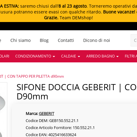
A ESTIVA:
saremo chiusi dall’
8 al 23 agosto
. Torneremo operativi d
chiusura potranno essere evasi con qualche ritardo.
Buone vacanze!
Grazie.
Team DEMshop!
e
Chi siamo
Blog
Contatti
Dicono di noi
OLARI
CONDIZIONAMENTO
CALDAIE
ARREDO BAGNO
FILTRI
IT | CON TAPPO PER PILETTA d90mm
SIFONE DOCCIA GEBERIT | CON TAPPO PER PILETTA
D90mm
Marca:
GEBERIT
Codice DEM: GEB150.552.21.1
Codice Articolo Fornitore: 150.552.21.1
Codice EAN: 4025416633624