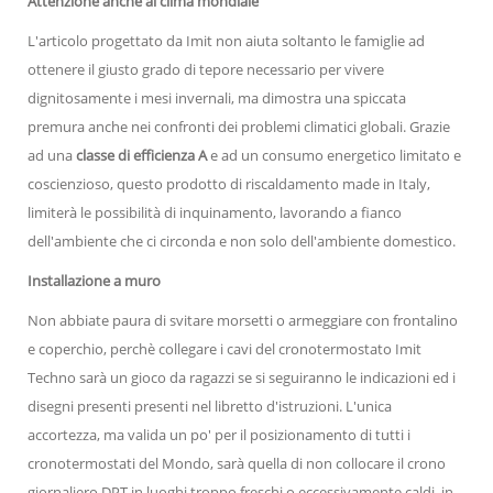
Attenzione anche al clima mondiale
L'articolo progettato da Imit non aiuta soltanto le famiglie ad
ottenere il giusto grado di tepore necessario per vivere
dignitosamente i mesi invernali, ma dimostra una spiccata
premura anche nei confronti dei problemi climatici globali. Grazie
ad una
classe di efficienza A
e ad un consumo energetico limitato e
coscienzioso, questo prodotto di riscaldamento made in Italy,
limiterà le possibilità di inquinamento, lavorando a fianco
dell'ambiente che ci circonda e non solo dell'ambiente domestico.
Installazione a muro
Non abbiate paura di svitare morsetti o armeggiare con frontalino
e coperchio, perchè collegare i cavi del cronotermostato Imit
Techno sarà un gioco da ragazzi se si seguiranno le indicazioni ed i
disegni presenti presenti nel libretto d'istruzioni. L'unica
accortezza, ma valida un po' per il posizionamento di tutti i
cronotermostati del Mondo, sarà quella di non collocare il crono
giornaliero DPT in luoghi troppo freschi o eccessivamente caldi, in