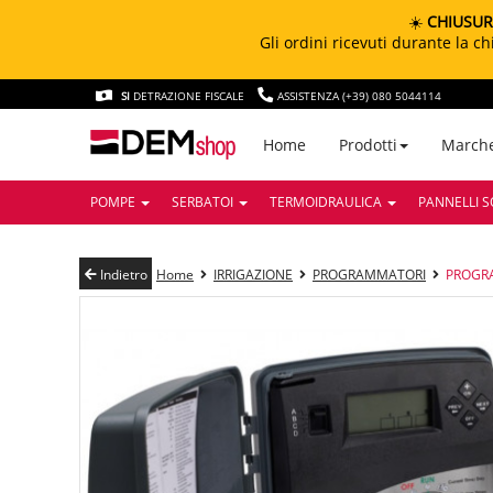
☀️
CHIUSUR
Gli ordini ricevuti durante la 
SI
DETRAZIONE FISCALE
ASSISTENZA (+39) 080 5044114
March
Home
Prodotti
POMPE
SERBATOI
TERMOIDRAULICA
PANNELLI S
Indietro
Home
IRRIGAZIONE
PROGRAMMATORI
PROGRAM