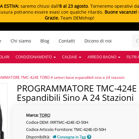
A ESTIVA:
saremo chiusi dall’
8 al 23 agosto
. Torneremo operativi d
chiusura potranno essere evasi con qualche ritardo.
Buone vacanze!
Grazie.
Team DEMshop!
e
Chi siamo
Blog
Contatti
Dicono di noi
OLARI
CONDIZIONAMENTO
CALDAIE
ARREDO BAGNO
FILTRI
MATORE TMC-424E TORO 4 settori base espandibili sino a 24 stazioni
PROGRAMMATORE TMC-424E TORO 4 Settori Base
Espandibili Sino A 24 Stazioni
Marca:
TORO
Codice DEM: IRRTMC-424E-ID-50H
Codice Articolo Fornitore: TMC-424E-ID-50H
Disponibilità:
Consegna in 7gg