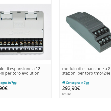
o di espansione a 12
modulo di espansione a 8
oni per toro evolution
stazioni per toro tmc424e
egna in 7gg
Consegna in 7gg
,90€
292,90€
IVA Inc.