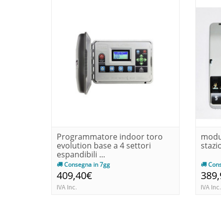
Programmatore indoor toro
modul
evolution base a 4 settori
stazi
espandibili ...
Consegna in 7gg
Cons
409,40€
389
IVA Inc.
IVA Inc.