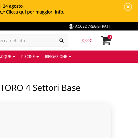
al
24 agosto
.
👉 Clicca qui per maggiori info.
ACCEDI/REGISTRATI
0
0,00€
 ACQUE
PISCINE
IRRIGAZIONE