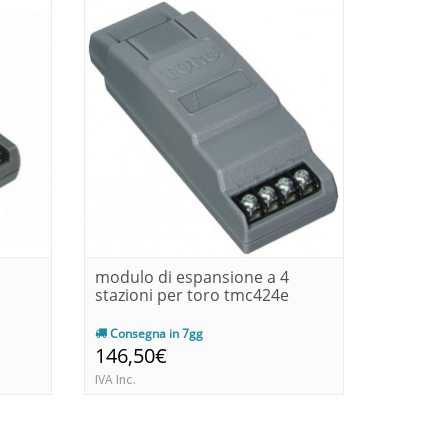
modulo di espansione a 4
Tricomm 
stazioni per toro tmc424e
internet
spazi
Consegna in 7gg
Consegn
146,50€
2.880,
IVA Inc.
IVA Inc.