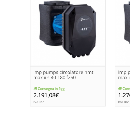
Imp pumps circolatore nmt
Imp 
max ii s 40-180 f250
max i
Consegna in 5gg
Cons
2.191,08€
1.27
IVA Inc.
IVA Inc.