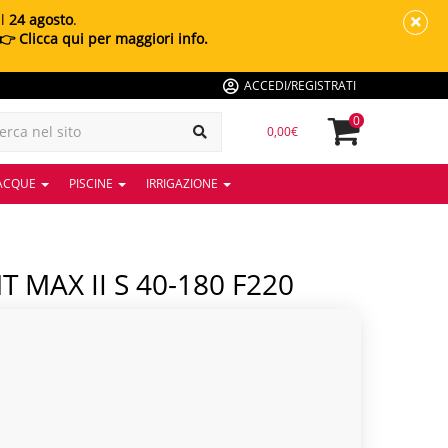
al
24 agosto
.
👉 Clicca qui per maggiori info.
ACCEDI/REGISTRATI
0
0,00€
 ACQUE
PISCINE
IRRIGAZIONE
MAX II S 40-180 F220