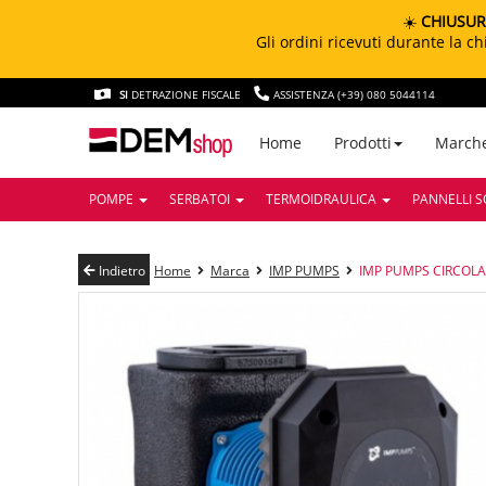
☀️
CHIUSUR
Gli ordini ricevuti durante la 
SI
DETRAZIONE FISCALE
ASSISTENZA (+39) 080 5044114
March
Home
Prodotti
POMPE
SERBATOI
TERMOIDRAULICA
PANNELLI S
Indietro
Home
Marca
IMP PUMPS
IMP PUMPS CIRCOLAT