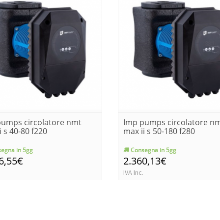
pumps circolatore nmt
Imp pumps circolatore n
i s 40-80 f220
max ii s 50-180 f280
egna in 5gg
Consegna in 5gg
6,55€
2.360,13€
IVA Inc.