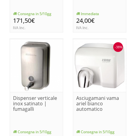
Consegna in 5/10gg
Immediata
171,50€
24,00€
IVA Inc.
IVA Inc.
-38%
Dispenser verticale
Asciugamani vama
inox satinato |
ariel bianco
fumagalli
automatico
Consegna in 5/10gg
Consegna in 5/10gg