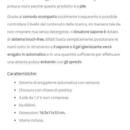
presa a muro perchè questo prodotto è a
pile
.
Grazie al
comodo scomparto
totalmente
trasparente è possibile
controllare il livello del contenuto della ricarica, im maniera tale da
non rimanere mai senza detergente. Il
dosatore sapone è
dotato
di
sistema touch-free,
difatti basta semplicemente posizionare le
mani sotto lo strumento e
il sapone o il gel igienizzante verrà
erogato in automatico
e in una quantità sufficiente per effettuare
una attenta pulizia
evitando
così
gli sprechi
.
Caratteristiche:
Sistema di erogazione automatica con sensore;
Chiusura con chiave di plastica;
4 pile da 1,5 V non comprese;
Da 600ml,
Dimensioni
16,5x11x10 cm.
Viteria inclusa.