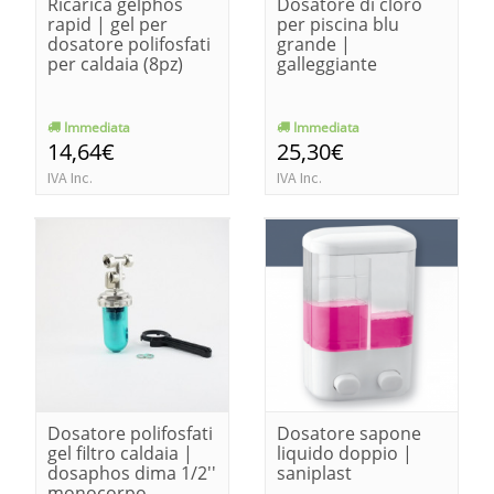
Ricarica gelphos
Dosatore di cloro
rapid | gel per
per piscina blu
dosatore polifosfati
grande |
per caldaia (8pz)
galleggiante
Immediata
Immediata
14,64€
25,30€
IVA Inc.
IVA Inc.
Dosatore polifosfati
Dosatore sapone
gel filtro caldaia |
liquido doppio |
dosaphos dima 1/2''
saniplast
monocorpo