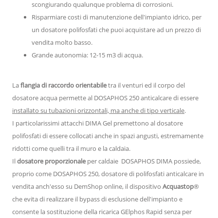
scongiurando qualunque problema di corrosioni.
Risparmiare costi di manutenzione dell'impianto idrico, per
un dosatore polifosfati che puoi acquistare ad un prezzo di
vendita molto basso.
Grande autonomia: 12-15 m3 di acqua.
La
flangia di raccordo orientabile
tra il venturi ed il corpo del
dosatore acqua permette al DOSAPHOS 250 anticalcare di essere
installato su tubazioni orizzontali, ma anche di tipo verticale
.
I particolarissimi attacchi DIMA Gel premettono al dosatore
polifosfati di essere collocati anche in spazi angusti, estremamente
ridotti come quelli tra il muro e la caldaia.
Il
dosatore proporzionale
per caldaie DOSAPHOS DIMA possiede,
proprio come DOSAPHOS 250, dosatore di polifosfati anticalcare in
vendita anch'esso su DemShop online, il dispositivo
Acquastop
®
che evita di realizzare il bypass di esclusione dell'impianto e
consente la sostituzione della ricarica GElphos Rapid senza per