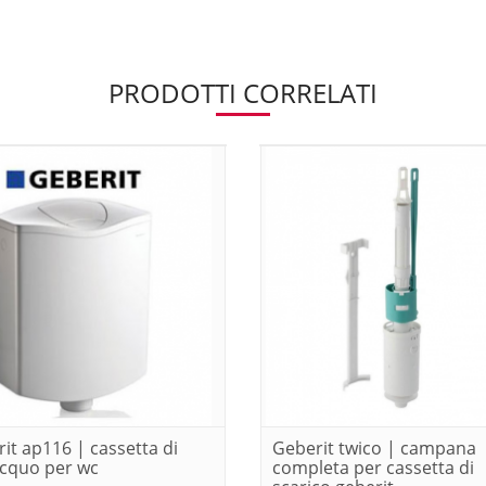
PRODOTTI CORRELATI
it ap116 | cassetta di
Geberit twico | campana
acquo per wc
completa per cassetta di