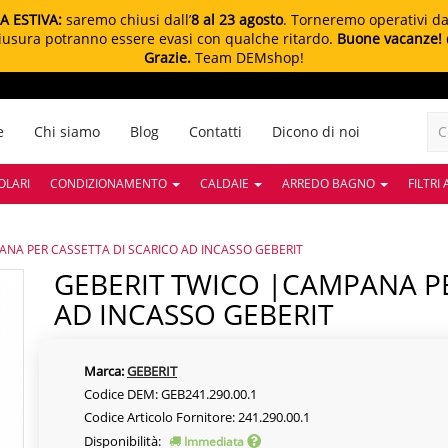
A ESTIVA:
saremo chiusi dall’
8 al 23 agosto
. Torneremo operativi d
chiusura potranno essere evasi con qualche ritardo.
Buone vacanze!
Grazie.
Team DEMshop!
e
Chi siamo
Blog
Contatti
Dicono di noi
OLARI
CONDIZIONAMENTO
CALDAIE
ARREDO BAGNO
FILTRI
ANA PER CASSETTA DI SCARICO AD INCASSO GEBERIT
GEBERIT TWICO |CAMPANA PER CASSETTA DI SCARICO
AD INCASSO GEBERIT
Marca:
GEBERIT
Codice DEM: GEB241.290.00.1
Codice Articolo Fornitore: 241.290.00.1
Disponibilità:
Immediata