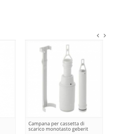
Campana per cassetta di
Kit di s
scarico monotasto geberit
casette 