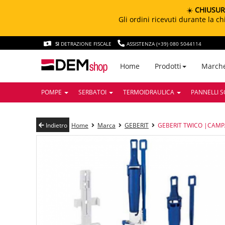
☀️
CHIUSUR
Gli ordini ricevuti durante la 
SI
DETRAZIONE FISCALE
ASSISTENZA (+39) 080 5044114
March
Home
Prodotti
POMPE
SERBATOI
TERMOIDRAULICA
PANNELLI S
Indietro
Home
Marca
GEBERIT
GEBERIT TWICO |CAMP