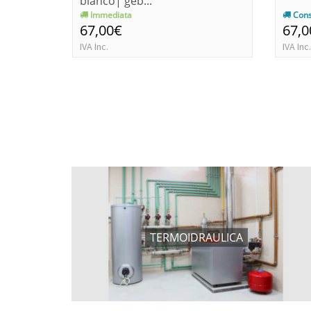
bianco| geb...
Immediata
Cons
67,00€
67,0
IVA Inc.
IVA Inc.
TERMOIDRAULICA