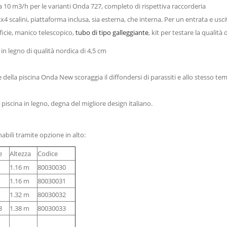
a 10 m3/h per le varianti Onda 727, completo di rispettiva raccorderia
x4 scalini, piattaforma inclusa, sia esterna, che interna. Per un entrata e usc
ficie, manico telescopico,
tubo di tipo galleggiante
, kit per testare la qualit
n legno di qualità nordica di 4,5 cm
ne della piscina Onda New scoraggia il diffondersi di parassiti e allo stesso t
piscina in legno, degna del migliore design italiano.
abili tramite opzione in alto:
e
Altezza
Codice
1.16 m
80030030
1.16 m
80030031
1.32 m
80030032
3
1.38 m
80030033