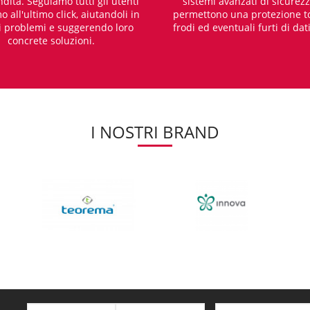
dita. Seguiamo tutti gli utenti
sistemi avanzati di sicurez
o all'ultimo click, aiutandoli in
permettono una protezione t
i problemi e suggerendo loro
frodi ed eventuali furti di dat
concrete soluzioni.
I NOSTRI BRAND