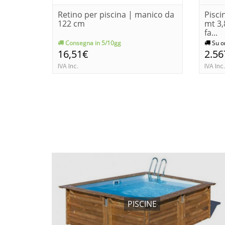
Retino per piscina | manico da
Pisci
122 cm
mt 3,
fa...
Consegna in 5/10gg
Su o
16,51€
2.56
IVA Inc.
IVA Inc.
PISCINE