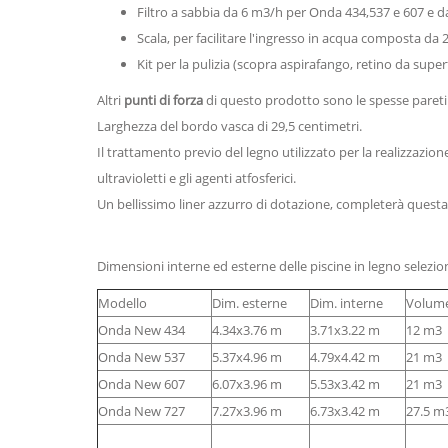
Filtro a sabbia da 6 m3/h per Onda 434,537 e 607 e d
Scala, per facilitare l'ingresso in acqua composta da 2
Kit per la pulizia (scopra aspirafango, retino da super
Altri
punti di forza
di questo prodotto sono le spesse pareti i
Larghezza del bordo vasca di 29,5 centimetri.
Il trattamento previo del legno utilizzato per la realizzazio
ultravioletti e gli agenti atfosferici.
Un bellissimo liner azzurro di dotazione, completerà questa 
Dimensioni interne ed esterne delle piscine in legno selezion
Modello
Dim. esterne
Dim. interne
Volum
Onda New 434
4.34x3.76 m
3.71x3.22 m
12 m3
Onda New 537
5.37x4.96 m
4.79x4.42 m
21 m3
Onda New 607
6.07x3.96 m
5.53x3.42 m
21 m3
Onda New 727
7.27x3.96 m
6.73x3.42 m
27.5 m