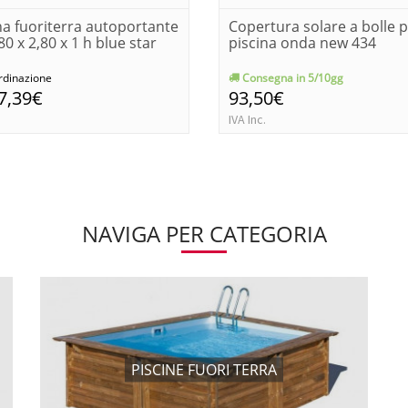
na fuoriterra autoportante
Copertura solare a bolle 
80 x 2,80 x 1 h blue star
piscina onda new 434
rdinazione
Consegna in 5/10gg
7,39€
93,50€
IVA Inc.
NAVIGA PER CATEGORIA
PISCINE FUORI TERRA