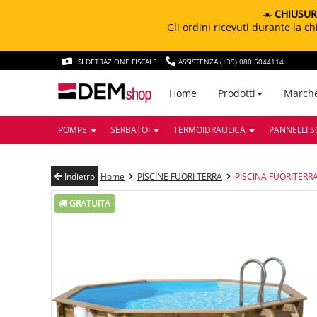
☀️
CHIUSUR
Gli ordini ricevuti durante la 
SI
DETRAZIONE FISCALE
ASSISTENZA (+39) 080 5044114
March
Home
Prodotti
POMPE
SERBATOI
TERMOIDRAULICA
PANNELLI S
Indietro
Home
PISCINE FUORI TERRA
PISCINA FUORITERRA
GRATUITA