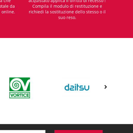
za che
acquistato applica il diritto di recesso !
otale da
Compila il modulo di restituzione e
i online.
richiedi la sostituzione dello stesso o il
suo reso.