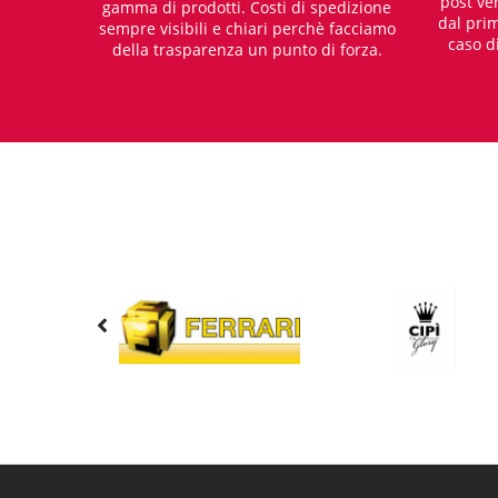
post ven
gamma di prodotti. Costi di spedizione
dal prim
sempre visibili e chiari perchè facciamo
caso d
della trasparenza un punto di forza.