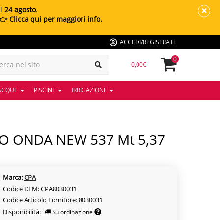
al
24 agosto
.
👉 Clicca qui per maggiori info.
ACCEDI/REGISTRATI
0
0,00€
 ACQUE
PISCINE
IRRIGAZIONE
Marca:
CPA
Codice DEM: CPA8030031
Codice Articolo Fornitore: 8030031
Disponibilità:
Su ordinazione