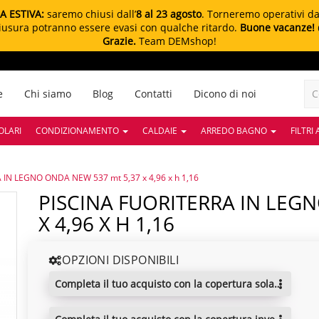
A ESTIVA:
saremo chiusi dall’
8 al 23 agosto
. Torneremo operativi d
chiusura potranno essere evasi con qualche ritardo.
Buone vacanze!
Grazie.
Team DEMshop!
e
Chi siamo
Blog
Contatti
Dicono di noi
OLARI
CONDIZIONAMENTO
CALDAIE
ARREDO BAGNO
FILTRI
 IN LEGNO ONDA NEW 537 mt 5,37 x 4,96 x h 1,16
PISCINA FUORITERRA IN LEGNO ONDA NEW 537 Mt 5,37
X 4,96 X H 1,16
OPZIONI DISPONIBILI
completa il tuo acquisto con la copertura solare a bolle