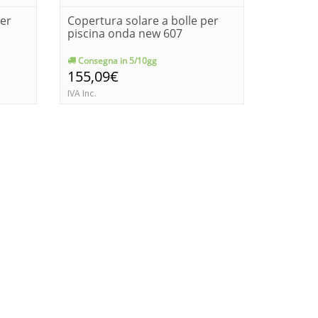
per
Copertura solare a bolle per
Copertur
piscina onda new 607
piscina
Consegna in 5/10gg
Consegn
155,09€
199,1
IVA Inc.
IVA Inc.